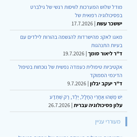
מודל שלוש המערכות לוויסות רגשי של גילברט
בפסיכולוגיה רפואית של
יששכר עשת
|
17.7.2026
מאגו לאקו: מהישרדות להגשמה בהורות לילדים עם
בעיות התנהגות
ד"ר ליאור סומך
|
19.7.2026
אקטיביות טיפולית כעמדה נפשית של נוכחות בטיפול
הדינמי הממוקד
ד"ר יעקב יבלון
|
9.7.2026
יֵשׁ מַשֶּׁהוּ אַחֲרֵי הֶחָלָל, יֶלֶד, רַק שֶׁתֵּדַע
עלון פסיכולוגיה עברית
|
26.7.2026
מעוררי עניין