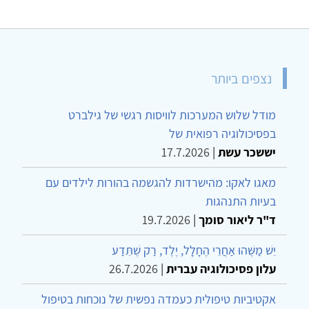
נצפים ביותר
מודל שלוש המערכות לוויסות רגשי של גילברט
בפסיכולוגיה רפואית של
יששכר עשת
|
17.7.2026
מאגו לאקו: מהישרדות להגשמה בהורות לילדים עם
בעיות התנהגות
ד"ר ליאור סומך
|
19.7.2026
יֵשׁ מַשֶּׁהוּ אַחֲרֵי הֶחָלָל, יֶלֶד, רַק שֶׁתֵּדַע
עלון פסיכולוגיה עברית
|
26.7.2026
אקטיביות טיפולית כעמדה נפשית של נוכחות בטיפול