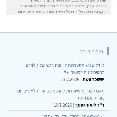
הפרטים המובאים בכרטיס האישי של פרופ' דניאלה
איזנברג-שפרן, ובכללם פרטים בדבר התואר האקדמי וההכשרה
המקצועית נוסחו על ידי פרופ' דניאלה איזנברג-שפרן ובאחריותו/ה.
נצפים ביותר
מודל שלוש המערכות לוויסות רגשי של גילברט
בפסיכולוגיה רפואית של
יששכר עשת
|
17.7.2026
מאגו לאקו: מהישרדות להגשמה בהורות לילדים עם
בעיות התנהגות
ד"ר ליאור סומך
|
19.7.2026
יֵשׁ מַשֶּׁהוּ אַחֲרֵי הֶחָלָל, יֶלֶד, רַק שֶׁתֵּדַע