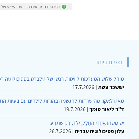
הפרטים המובאים בכרטיס האישי של נ
נצפים ביותר
מודל שלוש המערכות לוויסות רגשי של גילברט בפסיכולוגיה ר
יששכר עשת
|
17.7.2026
מאגו לאקו: מהישרדות להגשמה בהורות לילדים עם בעיות הת
ד"ר ליאור סומך
|
19.7.2026
יֵשׁ מַשֶּׁהוּ אַחֲרֵי הֶחָלָל, יֶלֶד, רַק שֶׁתֵּדַע
עלון פסיכולוגיה עברית
|
26.7.2026