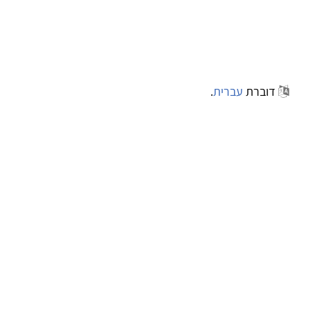
דוברת
עברית
.