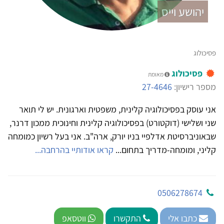
יהושע וייס
פסיכולוג
פסיכולוג
מאומת
מספר רישיון:
27-4646
אני עוסק בפסיכולוגיה קלינית, משפטית וארגונית. יש לי תואר
שני ושלישי (דוקטורט) בפסיכולוגיה קלינית וחינוכית ממכון דרנר,
שבאוניברסיטת אדלפיי בניו יורק, ארה"ב. אני בעל רשיון כמומחה
קליני, ומומחה-מדריך בתחום...
קראו אודותיי בהרחבה...
0506278674
כתבו אלי
התקשרו
ווטסאפ