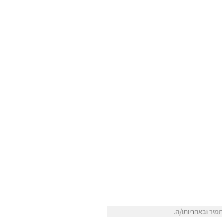
מיר ובאחריותו/ה.