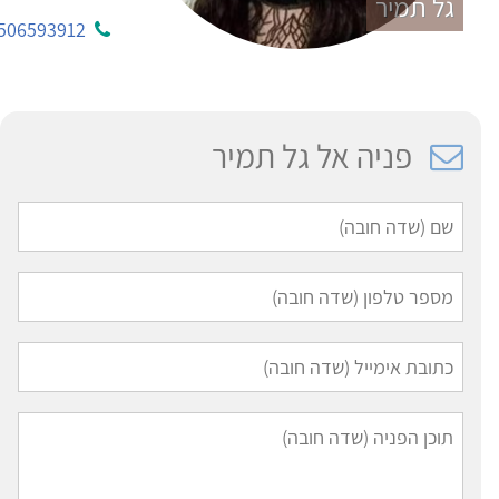
גל תמיר
506593912
פניה אל גל תמיר