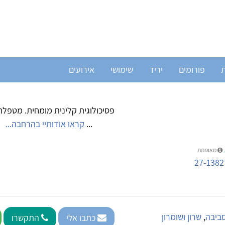
ת
פורומים
יריד
שימושי
אירועים
פסיכולוגית קלינית מ
...
קראו אודותיי בהרחבה...
מאומתת
27-1382
סביבה
,
שרון ושומרון
כתבו אלי
התקשרו