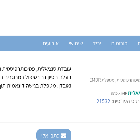
ת
פורומים
יריד
שימושי
אירועים
בעלת ניסיון רב בטיפול במבוגרים ב
כותרפיסטית, מטפלת EMDR
ואובדן. מטפלת בגישה דינאמית תוך ש
אלית
מאומתת
קס העו"סים:
21532
כתבו אלי