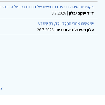
אקטיביות טיפולית כעמדה נפשית של נוכחות בטיפול הדינמי 
ד"ר יעקב יבלון
|
9.7.2026
יֵשׁ מַשֶּׁהוּ אַחֲרֵי הֶחָלָל, יֶלֶד, רַק שֶׁתֵּדַע
עלון פסיכולוגיה עברית
|
26.7.2026
צר