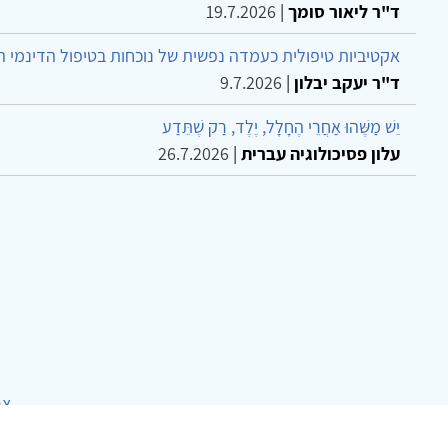
ד"ר ליאור סומך
|
19.7.2026
אקטיביות טיפולית כעמדה נפשית של נוכחות בטיפול הדינמי 
ד"ר יעקב יבלון
|
9.7.2026
יֵשׁ מַשֶּׁהוּ אַחֲרֵי הֶחָלָל, יֶלֶד, רַק שֶׁתֵּדַע
עלון פסיכולוגיה עברית
|
26.7.2026
צר