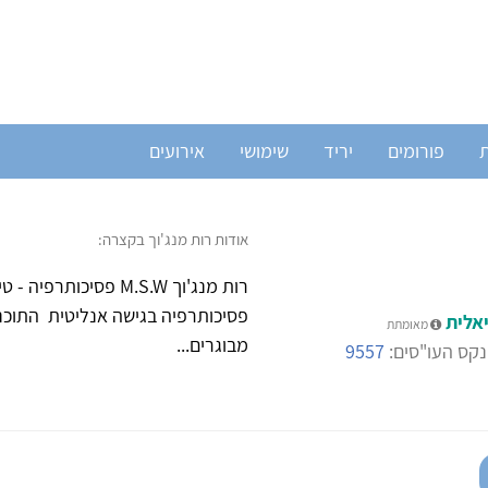
ת
פורומים
יריד
שימושי
אירועים
אודות רות מנג'וך בקצרה:
רות מנג'וך M.S.W פס
פסיכותרפיה בגישה אנליטית התוכני
אלית
מאומתת
מבוגרים...
קס העו"סים:
9557