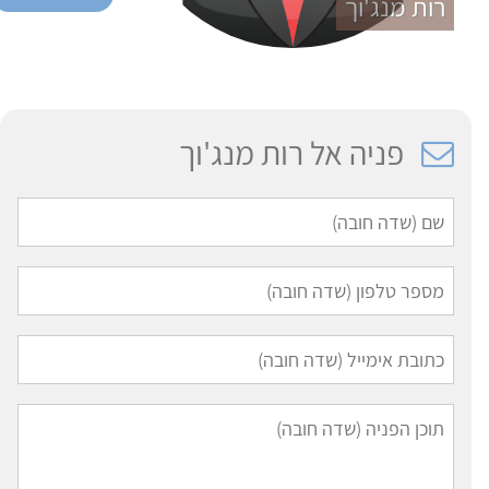
רות מנג'וך
פניה אל רות מנג'וך