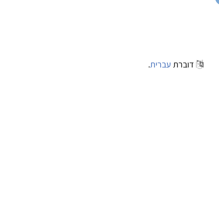
דוברת
עברית
.