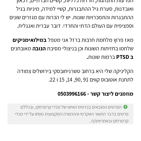
הפרעות התנהגות, חרדות כלליות, קשיים חברתיים, דכאון
ואובדנות, סערת גיל ההתבגרות, קשיי למידה, מיניות בגיל
ההתבגרות והתמכרויות שונות. יש לי הכרות עם מגזרים שונים
וספציפית עם העולם הדתי והחרדי. דובר עברית ואנגלית.
מאז פרוץ מלחמת חרבות ברזל אני מטפל
במילואימניקים
שלחמו בחזיתות השונות וכן בניצולי מסיבת
הנובה
מאובחנים
ב PTSD
ברמות
שונות
.
הקליניקה שלי היא ברחוב טשרניחובסקי בירושלים צמודה
לתחנת אוטובוס קווים 91 ,90, 14, 15 ו 22.
מוזמנים ליצור קשר - 0503996166
הפרטים המובאים בכרטיס האישי של מנדי קרמרסקי, ובכללם
פרטים בדבר התואר האקדמי וההכשרה המקצועית נוסחו על ידי מנדי
קרמרסקי ובאחריותו/ה.