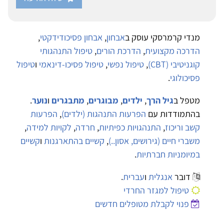
מנדי קרמרסקי עוסק ב
אבחון
,
אבחון פסיכודידקטי
,
הדרכה מקצועית
,
הדרכת הורים
,
טיפול התנהגותי
קוגניטיבי (CBT)
,
טיפול נפשי
,
טיפול פסיכו-דינאמי
ו
טיפול
פסיכולוגי
.
מטפל ב
גיל הרך
,
ילדים
,
מבוגרים
,
מתבגרים
ו
נוער
.
בהתמודדות עם
הפרעות התנהגות (ילדים)
,
הפרעות
קשב וריכוז
,
התנהגויות כפיתיות
,
חרדה
,
לקויות למידה
,
משברי חיים (גירושים, אסון..)
,
קשיים בהתארגנות
ו
קשיים
במיומניות חברתיות
.
דובר
אנגלית
ו
עברית
.
טיפול למגזר החרדי
פנוי לקבלת מטופלים חדשים