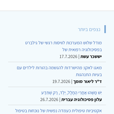
נצפים ביותר
מודל שלוש המערכות לוויסות רגשי של גילברט
בפסיכולוגיה רפואית של
יששכר עשת
|
17.7.2026
מאגו לאקו: מהישרדות להגשמה בהורות לילדים עם
בעיות התנהגות
ד"ר ליאור סומך
|
19.7.2026
יֵשׁ מַשֶּׁהוּ אַחֲרֵי הֶחָלָל, יֶלֶד, רַק שֶׁתֵּדַע
עלון פסיכולוגיה עברית
|
26.7.2026
אקטיביות טיפולית כעמדה נפשית של נוכחות בטיפול