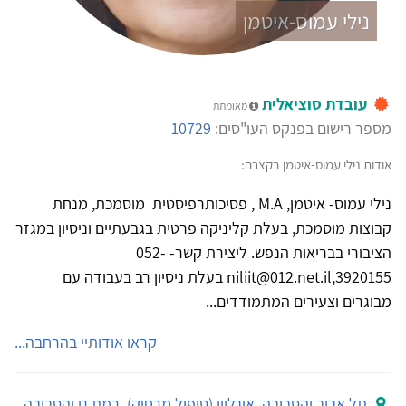
נילי עמוס-איטמן
עובדת סוציאלית
מאומתת
מספר רישום בפנקס העו"סים:
10729
אודות נילי עמוס-איטמן בקצרה:
נילי עמוס- איטמן, M.A , פסיכותרפיסטית מוסמכת, מנחת
קבוצות מוסמכת, בעלת קליניקה פרטית בגבעתיים וניסיון במגזר
הציבורי בבריאות הנפש. ליצירת קשר- 052-
3920155,niliit@012.net.il בעלת ניסיון רב בעבודה עם
מבוגרים וצעירים המתמודדים...
קראו אודותיי בהרחבה...
תל אביב והסביבה
,
אונליין (טיפול מרחוק)
,
רמת גן והסביבה