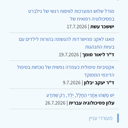
מודל שלוש המערכות לוויסות רגשי של גילברט
בפסיכולוגיה רפואית של
יששכר עשת
|
17.7.2026
מאגו לאקו: מהישרדות להגשמה בהורות לילדים עם
בעיות התנהגות
ד"ר ליאור סומך
|
19.7.2026
אקטיביות טיפולית כעמדה נפשית של נוכחות בטיפול
הדינמי הממוקד
ד"ר יעקב יבלון
|
9.7.2026
יֵשׁ מַשֶּׁהוּ אַחֲרֵי הֶחָלָל, יֶלֶד, רַק שֶׁתֵּדַע
עלון פסיכולוגיה עברית
|
26.7.2026
מעוררי עניין