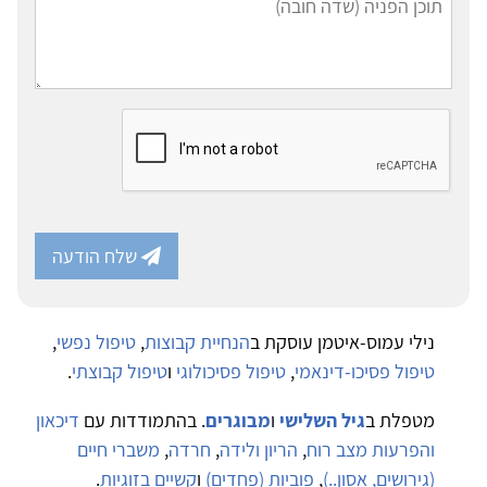
שלח הודעה
נילי עמוס-איטמן עוסקת ב
הנחיית קבוצות
,
טיפול נפשי
,
טיפול פסיכו-דינאמי
,
טיפול פסיכולוגי
ו
טיפול קבוצתי
.
מטפלת ב
גיל השלישי
ו
מבוגרים
. בהתמודדות עם
דיכאון
והפרעות מצב רוח
,
הריון ולידה
,
חרדה
,
משברי חיים
(גירושים, אסון..)
,
פוביות (פחדים)
ו
קשיים בזוגיות
.