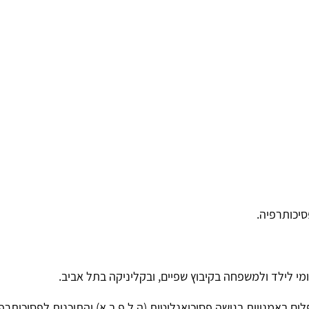
י לילד ולמשפחה בקיבוץ שפיים, ובקליניקה בתל אביב.
ים באמנויות בגישה פסיכואנליטית (ה.ל.פ.ב.א) והתוכנית לפסיכות