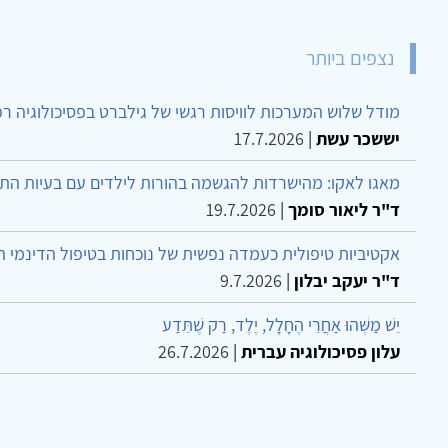
נצפים ביותר
מודל שלוש המערכות לוויסות רגשי של גילברט בפסיכולוגיה ר
יששכר עשת
|
17.7.2026
מאגו לאקו: מהישרדות להגשמה בהורות לילדים עם בעיות הת
ד"ר ליאור סומך
|
19.7.2026
אקטיביות טיפולית כעמדה נפשית של נוכחות בטיפול הדינמי 
ד"ר יעקב יבלון
|
9.7.2026
יֵשׁ מַשֶּׁהוּ אַחֲרֵי הֶחָלָל, יֶלֶד, רַק שֶׁתֵּדַע
עלון פסיכולוגיה עברית
|
26.7.2026