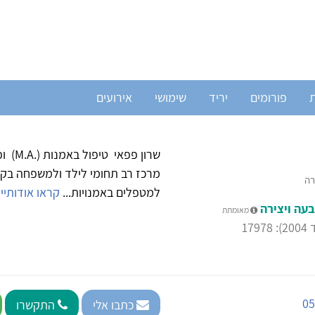
ת
פורומים
יריד
שימושי
אירועים
שרון 
מרכז רב תחומי לילד ולמשפחה בקיב
רה
למטפלים באמנויות...
קראו אודותיי
עה ויצירה
מאומתת
17
05
כתבו אלי
התקשרו