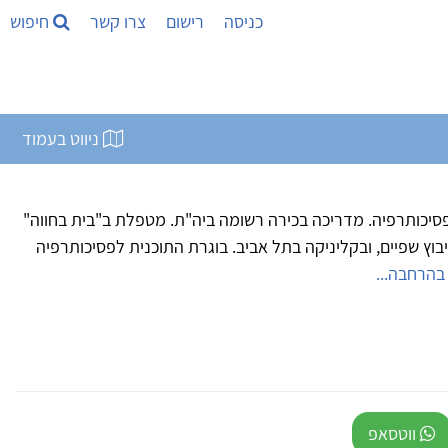
כניסה
רישום
צרו קשר
חיפוש
ניווט בעמוד
פפאי טיפול באמנות (.M.A) ופסיכותרפיה. מדריכה בכירה רשומה ביה"ת. מטפלת ב"בית בחווה"
וץ שפיים, ובקליניקה בתל אביב. בוגרת התוכנית לפסיכותרפיה
 בהרחבה...
ווטסאפ