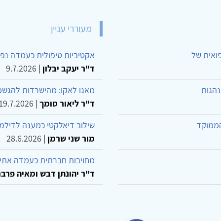
מעוררי עניין
פואית של
אקטיביות טיפולית כעמדה נפש
ד"ר יעקב יבלון
|
9.7.2026
נהגות
מאגו לאקו: מהישרדות להגשמ
ד"ר ליאור סומך
|
19.7.2026
הממוקד
שילוב דיאלקטי כמענה לדילמ
מור שני שרמן
|
28.6.2026
מחויבות חברתית כעמדה אתית
ד"ר יהונתן דבש ומאיה פרבר