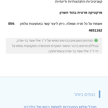
קוגניטיביות-התנהגותיות ודינמיות.
פרקטיקה פרטית בהוד השרון
אשמח על כל פניה ושאלה, ניתן ליצור קשר באמצעות טלפון
054-
4651162
הפרטים המובאים בכרטיס האישי של ד״ר אילי אשד בר-שדה,
ובכללם פרטים בדבר התואר האקדמי וההכשרה המקצועית נוסחו על
ידי ד״ר אילי אשד בר-שדה ובאחריותו/ה.
נצפים ביותר
מודל שלוש המערכות לוויסות רגשי של גילברט