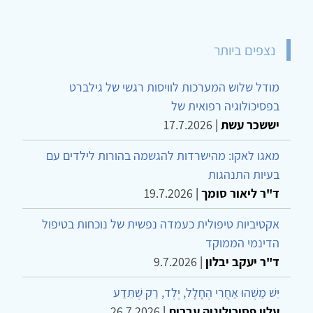
נצפים ביותר
מודל שלוש המערכות לוויסות רגשי של גילברט
בפסיכולוגיה רפואית של
יששכר עשת
|
17.7.2026
מאגו לאקו: מהישרדות להגשמה בהורות לילדים עם
בעיות התנהגות
ד"ר ליאור סומך
|
19.7.2026
אקטיביות טיפולית כעמדה נפשית של נוכחות בטיפול
הדינמי הממוקד
ד"ר יעקב יבלון
|
9.7.2026
יֵשׁ מַשֶּׁהוּ אַחֲרֵי הֶחָלָל, יֶלֶד, רַק שֶׁתֵּדַע
עלון פסיכולוגיה עברית
|
26.7.2026