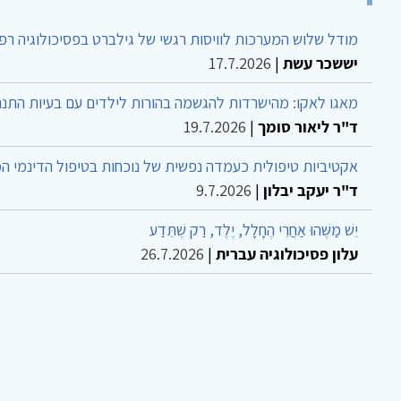
מודל שלוש המערכות לוויסות רגשי של גילברט בפסיכולוגיה רפ
יששכר עשת
|
17.7.2026
מאגו לאקו: מהישרדות להגשמה בהורות לילדים עם בעיות התנה
ד"ר ליאור סומך
|
19.7.2026
אקטיביות טיפולית כעמדה נפשית של נוכחות בטיפול הדינמי ה
ד"ר יעקב יבלון
|
9.7.2026
יֵשׁ מַשֶּׁהוּ אַחֲרֵי הֶחָלָל, יֶלֶד, רַק שֶׁתֵּדַע
עלון פסיכולוגיה עברית
|
26.7.2026