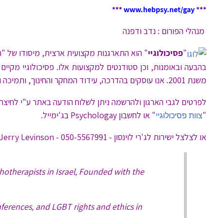
***
www.hebpsy.net/gay
***
מנהלי הפורום : נדב ודפנה
"
פסיכולוגיי
" הוא התארגנות מקצועית ארצית, מיסודו של "ה
בהבעה ובאומנות, וכן סטודנטים למקצועות אלו. פסיכולוגיי מקיי
משנת 2001. אנו עוסקים בהדרכה, עידוד המחקר והחינוך, ותמיכה ודיון בין מטפלים ששיכים לקהילה ההומו-לסבית.
לפרטים לגבי הארגון ולהרשמה ניתן לשלוח הודעה באתר ע"י לחיצה
"
" או לחשבון Psychologay בג'ימייל.
צוות פסיכולוגיי
או לצלצל ישירות לג'רי לוינסון - 050-5567991 - Call Jerry Levinson
otherapists in Israel, Founded with the
nferences, and LGBT rights and ethics in