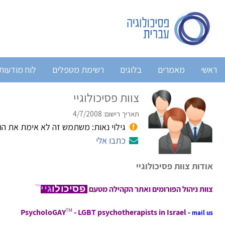
ראשי
מאמרים
בלוגים
רשימת מטפלים
לוח מודעות
צוות פסיכולוגיי
תאריך רישום: 4/7/2008
גילוי נאות: משתמש זה לא אימת את ה
כתבו אלי
אודות צוות פסיכולוגיי
פסיכולו
גיי
™
צוות ניהול הפורומים ואתר הקהילה מטעם
PsycholoGAY
TM
- LGBT psychotherapists in Israel -
mail us