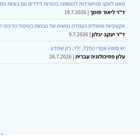
מאגו לאקו: מהישרדות להגשמה בהורות לילדים עם בעיות הת
ד"ר ליאור סומך
|
19.7.2026
אקטיביות טיפולית כעמדה נפשית של נוכחות בטיפול הדינמי 
ד"ר יעקב יבלון
|
9.7.2026
יֵשׁ מַשֶּׁהוּ אַחֲרֵי הֶחָלָל, יֶלֶד, רַק שֶׁתֵּדַע
עלון פסיכולוגיה עברית
|
26.7.2026
צר