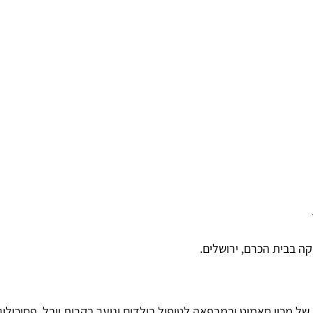
יקה בבית הכרם, ירושלים.
מכון סאמיט ובמרפאה לטיפול בילדים ונוער בקרית יובל. פסיכולוג יח