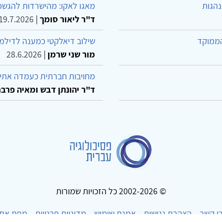
נהגות
מאגו לאקו: מהישרדות להגשמ
ד"ר ליאור סומך
|
19.7.2026
הממוקד
שילוב דיאלקטי כמענה לדילמ
מור שני שרמן
|
28.6.2026
מחויבות חברתית כעמדה אתית
ד"ר יהונתן דבש ומאיה פרבר
© 2002-2026 כל הזכויות שמורות
ו קשר
הצהרת נגישות
אמנת שימוש
מדיניות פרטיות
מפת את