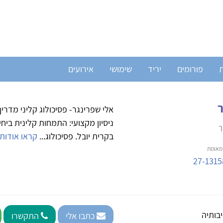
ת
פורומים
יריד
שימושי
אירועים
ר
אלי שפרינגר- פסיכולוג קליני מדריך
ניסיון מקצועי: התמחות קלינית בי
ך
בקרית יובל. פסיכולוג...
קראו אודותי
אומת
27-1315
בותיה
כתבו אלי
התקשרו