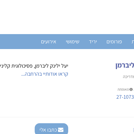
ת
פורומים
יריד
שימושי
אירועים
ליברמן
יעל ילינק ליברמן,
קראו אודותיי בהרחבה...
מדריכה
מאומתת
27-1073
כתבו אלי