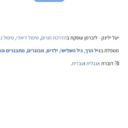
יעל ילינק - ליברמן עוסקת ב
הדרכת הורים
,
טיפול דיאדי
,
טיפול נ
מטפלת ב
גיל הרך
,
גיל השלישי
,
ילדים
,
מבוגרים
,
מתבגרים
ו
נו
דוברת
אנגלית
ו
עברית
.