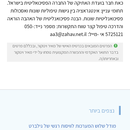
לשעבר רכז הדרכה, שרותי היעוץ לסטודנט, האוניברסיטה
העיברית, בירושלים, רכז הקורס לפסיכותרפיה ויו"ר ועדת
הקבלה לקורס לפסיכואנליזה, המכון הישראלי לפסיכואנליזה.
כאת חבר בועדת האתיקה של החברה הפסיכואליטית בישראל.
תחומי עניין: אינטגראציה בין גישות טיפוליות שונות ואסכולות
פסיכואנליטיות שונות. הבנה פסיכואנליטית של האהבה הוראה
והדרכה טיפול קצר טווח התקשרות: מספר נייד:050-
5725121 אי -מייל: aa3@zahav.net.il
הפרטים המובאים בכרטיס האישי של מאיר וינוקור, ובכללם פרטים
בדבר התואר האקדמי וההכשרה המקצועית נוסחו על ידי מאיר וינוקור
ובאחריותו/ה.