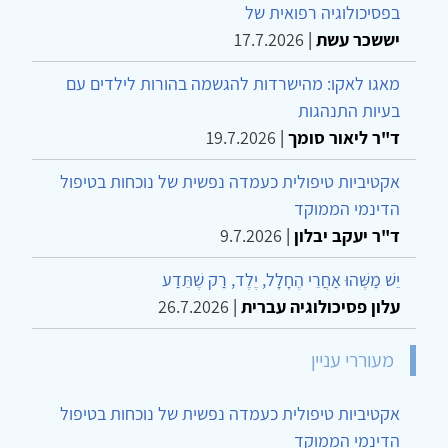
נצפים ביותר
מודל שלוש המערכות לוויסות רגשי של גילברט
בפסיכולוגיה רפואית של
יששכר עשת
|
17.7.2026
מאגו לאקו: מהישרדות להגשמה בהורות לילדים עם
בעיות התנהגות
ד"ר ליאור סומך
|
19.7.2026
אקטיביות טיפולית כעמדה נפשית של נוכחות בטיפול
הדינמי הממוקד
ד"ר יעקב יבלון
|
9.7.2026
יֵשׁ מַשֶּׁהוּ אַחֲרֵי הֶחָלָל, יֶלֶד, רַק שֶׁתֵּדַע
עלון פסיכולוגיה עברית
|
26.7.2026