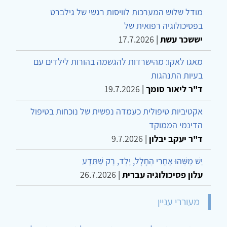
מודל שלוש המערכות לוויסות רגשי של גילברט
בפסיכולוגיה רפואית של
יששכר עשת
|
17.7.2026
מאגו לאקו: מהישרדות להגשמה בהורות לילדים עם
בעיות התנהגות
ד"ר ליאור סומך
|
19.7.2026
אקטיביות טיפולית כעמדה נפשית של נוכחות בטיפול
הדינמי הממוקד
ד"ר יעקב יבלון
|
9.7.2026
יֵשׁ מַשֶּׁהוּ אַחֲרֵי הֶחָלָל, יֶלֶד, רַק שֶׁתֵּדַע
עלון פסיכולוגיה עברית
|
26.7.2026
מעוררי עניין