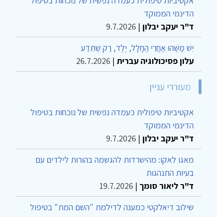
אקטיביות טיפולית כעמדה נפשית של נוכחות בטיפול
הדינמי הממוקד
ד"ר יעקב יבלון
|
9.7.2026
יֵשׁ מַשֶּׁהוּ אַחֲרֵי הֶחָלָל, יֶלֶד, רַק שֶׁתֵּדַע
עלון פסיכולוגיה עברית
|
26.7.2026
מעוררי עניין
אקטיביות טיפולית כעמדה נפשית של נוכחות בטיפול
הדינמי הממוקד
ד"ר יעקב יבלון
|
9.7.2026
מאגו לאקו: מהישרדות להגשמה בהורות לילדים עם
בעיות התנהגות
ד"ר ליאור סומך
|
19.7.2026
שילוב דיאלקטי כמענה לדילמת "השם המת" בטיפול