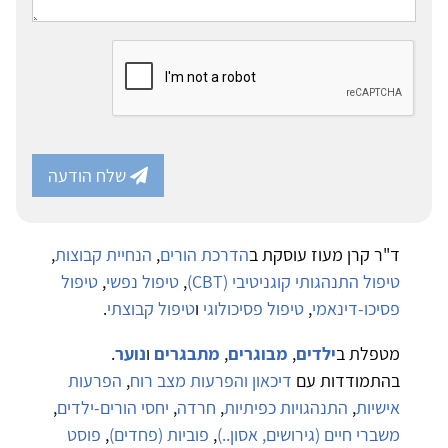
שלח הודעה
ד"ר קרן מעוז עוסקת ב
הדרכת הורים
,
הנחיית קבוצות
,
טיפול התנהגותי קוגניטיבי (CBT)
,
טיפול נפשי
,
טיפול
פסיכו-דינאמי
,
טיפול פסיכולוגי
ו
טיפול קבוצתי
.
מטפלת ב
ילדים
,
מבוגרים
,
מתבגרים
ו
נוער
.
בהתמודדות עם
דיכאון והפרעות מצב רוח
,
הפרעות
אישיות
,
התנהגויות כפיתיות
,
חרדה
,
יחסי הורים-ילדים
,
משברי חיים (גירושים, אסון..)
,
פוביות (פחדים)
,
פוסט