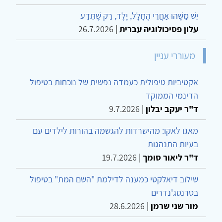
יֵשׁ מַשֶּׁהוּ אַחֲרֵי הֶחָלָל, יֶלֶד, רַק שֶׁתֵּדַע
עלון פסיכולוגיה עברית
|
26.7.2026
מעוררי עניין
אקטיביות טיפולית כעמדה נפשית של נוכחות בטיפול
הדינמי הממוקד
ד"ר יעקב יבלון
|
9.7.2026
מאגו לאקו: מהישרדות להגשמה בהורות לילדים עם
בעיות התנהגות
ד"ר ליאור סומך
|
19.7.2026
שילוב דיאלקטי כמענה לדילמת "השם המת" בטיפול
בטרנסג'נדרים
מור שני שרמן
|
28.6.2026