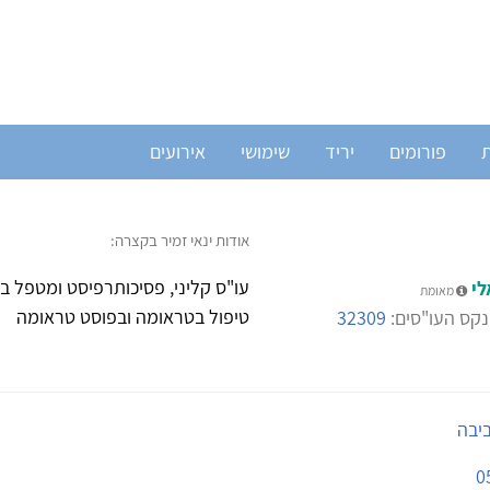
ת
פורומים
יריד
שימושי
אירועים
אודות ינאי זמיר בקצרה:
לי
מאומת
טיפול בטראומה ובפוסט טראומה
קס העו"סים:
32309
ביבה
0