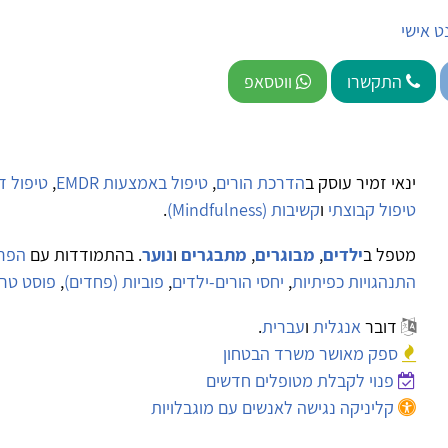
ט אישי
התקשרו
ווטסאפ
ינאי זמיר עוסק ב
הדרכת הורים
,
טיפול באמצעות EMDR
,
טיפול די
טיפול קבוצתי
ו
קשיבות (Mindfulness)
.
מטפל ב
ילדים
,
מבוגרים
,
מתבגרים
ו
נוער
. בהתמודדות עם
הפרע
התנהגויות כפיתיות
,
יחסי הורים-ילדים
,
פוביות (פחדים)
,
פוסט טר
דובר
אנגלית
ו
עברית
.
ספק מאושר משרד הבטחון
פנוי לקבלת מטופלים חדשים
קליניקה נגישה לאנשים עם מוגבלויות