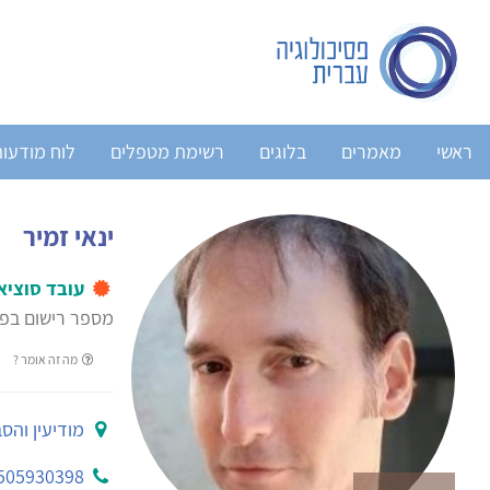
ראשי
מאמרים
בלוגים
רשימת מטפלים
לוח מודעו
ינאי זמיר
עובד סוציא
מספר רישום בפנ
מה זה אומר ?
מודיעין והס
505930398