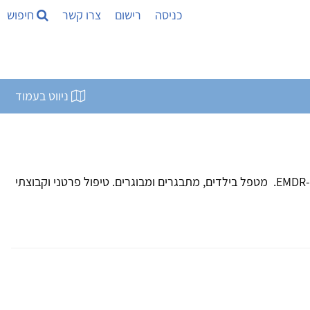
כניסה
רישום
צרו קשר
חיפוש
ניווט בעמוד
עו"ס קליני, פסיכותרפיסט ומטפל ב-EMDR. מטפל בילדים, מתבגרים ומבוגרים. טיפול פרטני וקבוצתי