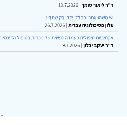
ד"ר ליאור סומך
|
19.7.2026
יֵשׁ מַשֶּׁהוּ אַחֲרֵי הֶחָלָל, יֶלֶד, רַק שֶׁתֵּדַע
עלון פסיכולוגיה עברית
|
26.7.2026
אקטיביות טיפולית כעמדה נפשית של נוכחות בטיפול הדינמי 
ד"ר יעקב יבלון
|
9.7.2026
צר