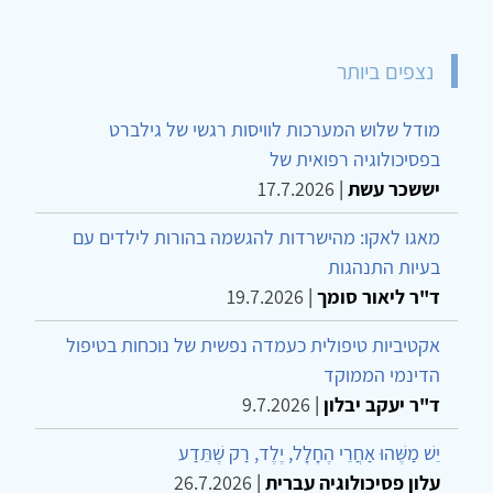
נצפים ביותר
מודל שלוש המערכות לוויסות רגשי של גילברט
בפסיכולוגיה רפואית של
יששכר עשת
|
17.7.2026
מאגו לאקו: מהישרדות להגשמה בהורות לילדים עם
בעיות התנהגות
ד"ר ליאור סומך
|
19.7.2026
אקטיביות טיפולית כעמדה נפשית של נוכחות בטיפול
הדינמי הממוקד
ד"ר יעקב יבלון
|
9.7.2026
יֵשׁ מַשֶּׁהוּ אַחֲרֵי הֶחָלָל, יֶלֶד, רַק שֶׁתֵּדַע
עלון פסיכולוגיה עברית
|
26.7.2026