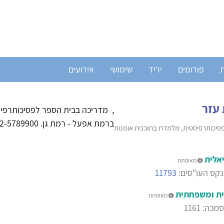
ת
פורומים
יריד
שימושי
אירועים
 עזר
, מדריכה בבית הספר לפסיכותרפיה
ברמת אפעל - רמת גן. 052-5789900
פסיכותרפיסטית, מלמדת בתוכנית אומנות
אלית
מאומתת
קס העו"סים:
11793
ית ומשפחתית
מאומתת
: 1161