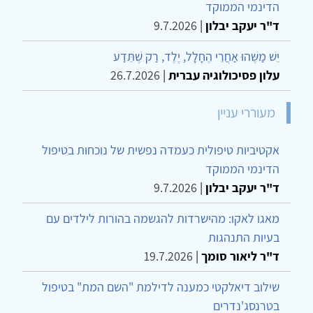
הדינמי הממוקד
ד"ר יעקב יבלון
|
9.7.2026
יֵשׁ מַשֶּׁהוּ אַחֲרֵי הֶחָלָל, יֶלֶד, רַק שֶׁתֵּדַע
עלון פסיכולוגיה עברית
|
26.7.2026
מעוררי עניין
אקטיביות טיפולית כעמדה נפשית של נוכחות בטיפול
הדינמי הממוקד
ד"ר יעקב יבלון
|
9.7.2026
מאגו לאקו: מהישרדות להגשמה בהורות לילדים עם
בעיות התנהגות
ד"ר ליאור סומך
|
19.7.2026
שילוב דיאלקטי כמענה לדילמת "השם המת" בטיפול
בטרנסג'נדרים