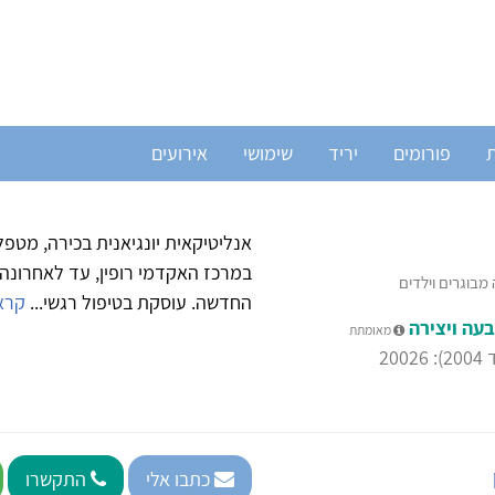
ת
פורומים
יריד
שימושי
אירועים
אנליטיקאית יונגיאנית בכירה, מטפ
במרכז האקדמי רופין, עד לאחרונה 
 מבוגרים וילדים
החדשה. עוסקת בטיפול רגשי...
קראו
עה ויצירה
מאומתת
20
כתבו אלי
התקשרו