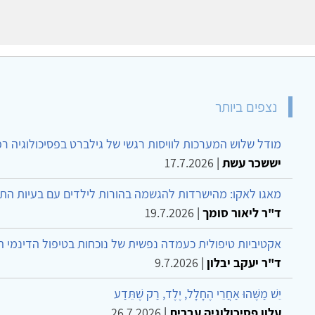
נצפים ביותר
מודל שלוש המערכות לוויסות רגשי של גילברט בפסיכולוגיה ר
יששכר עשת
|
17.7.2026
מאגו לאקו: מהישרדות להגשמה בהורות לילדים עם בעיות הת
ד"ר ליאור סומך
|
19.7.2026
אקטיביות טיפולית כעמדה נפשית של נוכחות בטיפול הדינמי 
ד"ר יעקב יבלון
|
9.7.2026
יֵשׁ מַשֶּׁהוּ אַחֲרֵי הֶחָלָל, יֶלֶד, רַק שֶׁתֵּדַע
עלון פסיכולוגיה עברית
|
26.7.2026