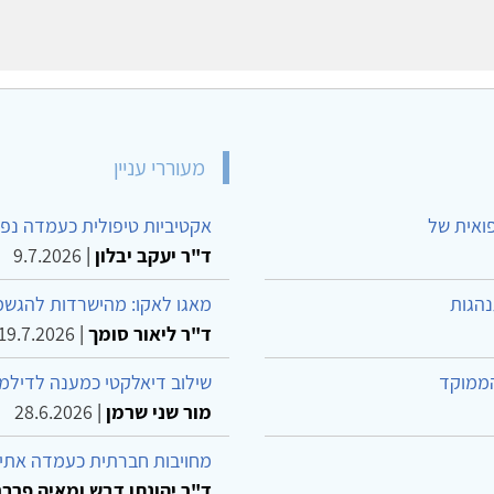
מעוררי עניין
פואית של
אקטיביות טיפולית כעמדה נפש
ד"ר יעקב יבלון
|
9.7.2026
נהגות
מאגו לאקו: מהישרדות להגשמ
ד"ר ליאור סומך
|
19.7.2026
הממוקד
שילוב דיאלקטי כמענה לדילמ
מור שני שרמן
|
28.6.2026
מחויבות חברתית כעמדה אתית
ד"ר יהונתן דבש ומאיה פרבר