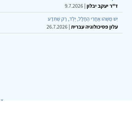
ד"ר יעקב יבלון
|
9.7.2026
יֵשׁ מַשֶּׁהוּ אַחֲרֵי הֶחָלָל, יֶלֶד, רַק שֶׁתֵּדַע
עלון פסיכולוגיה עברית
|
26.7.2026
צר