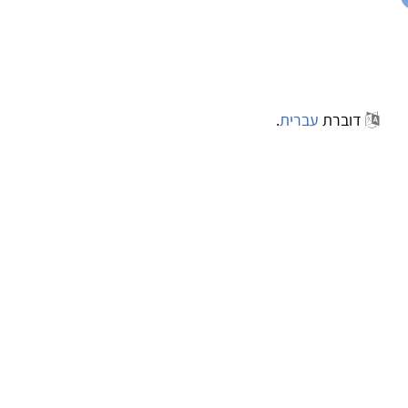
דוברת
עברית
.