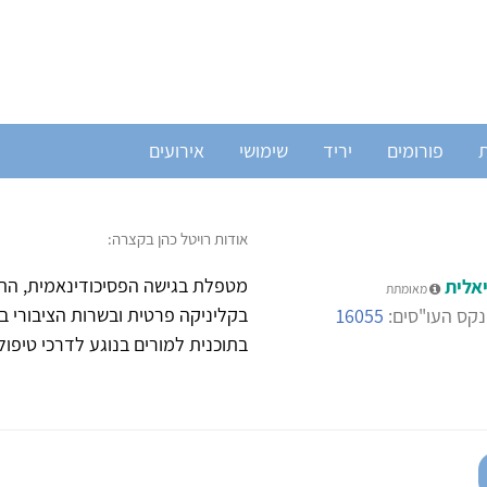
ת
פורומים
יריד
שימושי
אירועים
אודות רויטל כהן בקצרה:
מטפלת בגישה הפסיכודינאמית, התמח
אלית
מאומתת
בקליניקה פרטית ובשרות הציבורי 
קס העו"סים:
16055
בתוכנית למורים בנוגע לדרכי טיפול 