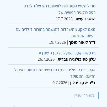
מודל שלוש המערכות לוויסות רגשי של גילברט
בפסיכולוגיה רפואית של
יששכר עשת
|
17.7.2026
מאגו לאקו: מהישרדות להגשמה בהורות לילדים עם
בעיות התנהגות
ד"ר ליאור סומך
|
19.7.2026
יֵשׁ מַשֶּׁהוּ אַחֲרֵי הֶחָלָל, יֶלֶד, רַק שֶׁתֵּדַע
עלון פסיכולוגיה עברית
|
26.7.2026
אקטיביות טיפולית כעמדה נפשית של נוכחות בטיפול
הדינמי הממוקד
ד"ר יעקב יבלון
|
9.7.2026
מעוררי עניין