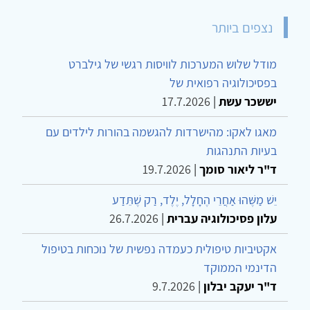
נצפים ביותר
מודל שלוש המערכות לוויסות רגשי של גילברט
בפסיכולוגיה רפואית של
יששכר עשת
|
17.7.2026
מאגו לאקו: מהישרדות להגשמה בהורות לילדים עם
בעיות התנהגות
ד"ר ליאור סומך
|
19.7.2026
יֵשׁ מַשֶּׁהוּ אַחֲרֵי הֶחָלָל, יֶלֶד, רַק שֶׁתֵּדַע
עלון פסיכולוגיה עברית
|
26.7.2026
אקטיביות טיפולית כעמדה נפשית של נוכחות בטיפול
הדינמי הממוקד
ד"ר יעקב יבלון
|
9.7.2026