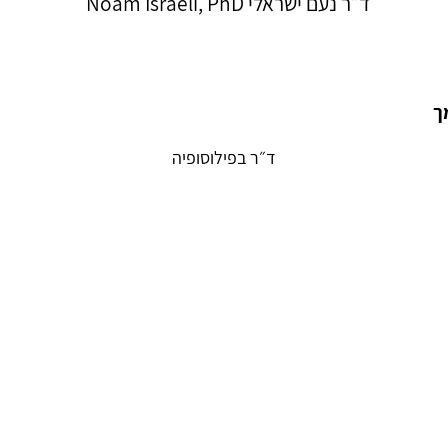
ד״ר נעם ישראלי Noam Israeli, PhD
ד״ר בפילוסופיה