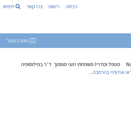
כניסה
רישום
צרו קשר
חיפוש
ניווט בעמוד
ד״ר נעם ישראלי Noam Israeli, PhD מטפל ומדריl משפחתי וזוגי מוסמך ד״ר בפילוסופיה
או אודותיי בהרחבה...