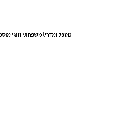
מטפל ומדריl משפחתי וזוגי מוסמך