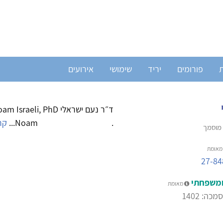
ת
פורומים
יריד
שימושי
אירועים
. Noam...
קר
 מוסמך
אומת
27-84
ומשפחתי
מאומת
: 1402