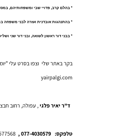
* בהלם קרב, פדויי שבי ומשפחותיהם, במסג
* בהתנהגות אובדנית ועזרה לבני משפחה ב
* בבני דור ראשון לשואה, ובני דור שני ושליש
בקר באתר שלי וצפו בסרט עלי "יומ
yairpalgi.com
ד"ר יאיר פלגי
, עפולה, רחוב חבצלת
טלפקס: 077-4030579 ,
050-7577568,