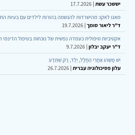
יששכר עשת
|
17.7.2026
מאגו לאקו: מהישרדות להגשמה בהורות לילדים עם בעיות הת
ד"ר ליאור סומך
|
19.7.2026
אקטיביות טיפולית כעמדה נפשית של נוכחות בטיפול הדינמי 
ד"ר יעקב יבלון
|
9.7.2026
יֵשׁ מַשֶּׁהוּ אַחֲרֵי הֶחָלָל, יֶלֶד, רַק שֶׁתֵּדַע
עלון פסיכולוגיה עברית
|
26.7.2026