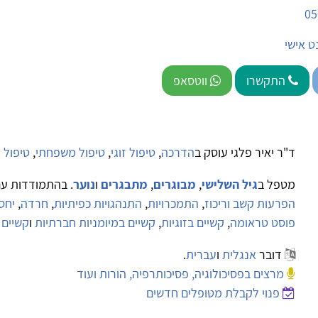
05
ט אישי
התקשרו
ווטסאפ
ד"ר יאיר פלגי עוסק ב
הדרכה
,
טיפול זוגי
,
טיפול משפחתי
,
טיפול 
מטפל ב
גיל השלישי
,
מבוגרים
,
מתבגרים
ו
נוער
. בהתמודדות ע
הפרעות קשב וריכוז
,
התמכרויות
,
התנהגויות כפיתיות
,
חרדה
,
יחס
פוסט טראומה
,
קשיים בזוגיות
,
קשיים במיומניות חברתיות
ו
קשיים 
דובר
אנגלית
ו
עברית
.
מרצים בפסיכולוגיה, פסיכותרפיה, הורות ועוד
פנוי לקבלת מטופלים חדשים