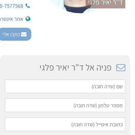
ד"ר יאיר פלגי
0-7577568
אתר אינטרנ
כתבו אלי
פניה אל ד"ר יאיר פלגי