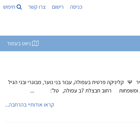
כניסה
רישום
צרו קשר
חיפוש
ניווט בעמוד
ד"ר יאיר פלגי - פסיכולוג קליני בכיר Ψ קליניקה פרטית בעפולה, עבור בני נוער, מבוגרי ובני הגיל
 רחוב חבצלת 7ב עפולה, טל': ...
קראו אודותיי בהרחבה...