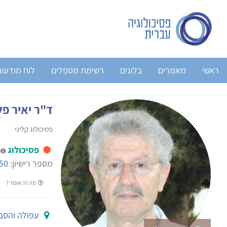
ראשי
מאמרים
בלוגים
רשימת מטפלים
לוח מודעו
ד"ר יאיר פל
פסיכולוג קליני
פסיכולוג
מ
מספר רישיון:
50
מה זה אומר ?
עפולה והסב