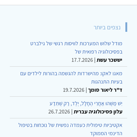
נצפים ביותר
מודל שלוש המערכות לוויסות רגשי של גילברט
בפסיכולוגיה רפואית של
יששכר עשת
|
17.7.2026
מאגו לאקו: מהישרדות להגשמה בהורות לילדים עם
בעיות התנהגות
ד"ר ליאור סומך
|
19.7.2026
יֵשׁ מַשֶּׁהוּ אַחֲרֵי הֶחָלָל, יֶלֶד, רַק שֶׁתֵּדַע
עלון פסיכולוגיה עברית
|
26.7.2026
אקטיביות טיפולית כעמדה נפשית של נוכחות בטיפול
הדינמי הממוקד