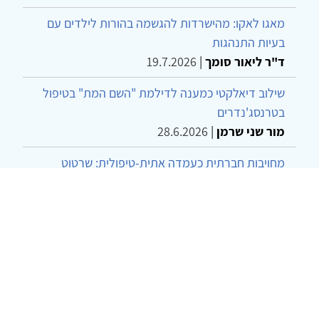
מאגו לאקו: מהישרדות להגשמה בהורות לילדים עם
בעיות התנהגות
ד"ר ליאור סומך
|
19.7.2026
שילוב דיאלקטי כמענה לדילמת "השם המת" בטיפול
בטרנסג'נדרים
מור שני שרמן
|
28.6.2026
מחויבות חברתית כעמדה אתית-טיפולית: שרטוט
מחדש של גבולות המקצוע
ד"ר יהונתן דבש ומאיה פרבר
|
26.6.2026