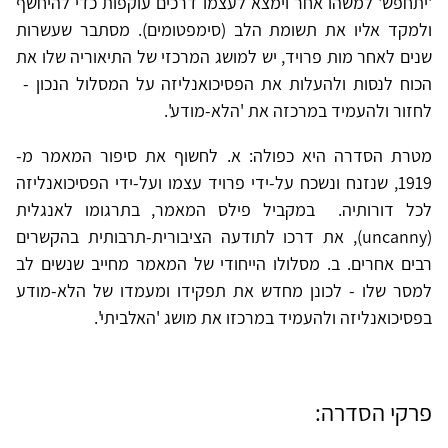
'יתחפש' למשהו אחר וימצא לעצמו דרכים עוקפות כדי להיחשף
ולמקד אליו את תשומת הלב (סימפטומים). מסתבר שעשרות
שנים לאחר מות פרויד, יש למושג המרכזי של התיאוריה שלו את
הכוח לנסות ולהעלות את הפסיכואנליזה על המסלול הנכון -
לחזור ולהעמיד במרכזה את 'הלא-מודע'.
מטרת הסדרה היא כפולה: א. לחשוף את סיפור המאמר מ-
1919, שנזנח ונשכח על-ידי פרויד עצמו ועל-ידי הפסיכואנליזה
לכל דורותיה. במקביל פילס המאמר, בתרגומו לאנגלית
(uncanny), את דרכו לתודעה הציבורית-תרבותית בהקשרים
רבים אחרים. ב. מסלולו הייחודי של המאמר מחייב שנשים לב
למסר שלו - לכונן מחדש את תפקידו ומעמדו של הלא-מודע
בפסיכואנליזה ולהעמיד במרכזו את מושג 'האלביתי'.
פרקי הסדרה: