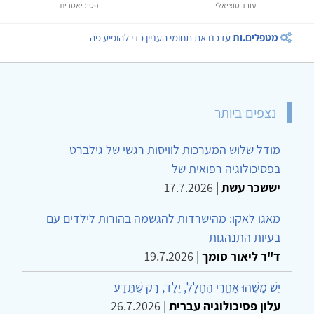
עובד סוציאלי
פסיכיאטרית
מטפלים.ות
עדכנו את תחומי העניין כדי להופיע פה
נצפים ביותר
מודל שלוש המערכות לוויסות רגשי של גילברט
בפסיכולוגיה רפואית של
יששכר עשת
|
17.7.2026
מאגו לאקו: מהישרדות להגשמה בהורות לילדים עם
בעיות התנהגות
ד"ר ליאור סומך
|
19.7.2026
יֵשׁ מַשֶּׁהוּ אַחֲרֵי הֶחָלָל, יֶלֶד, רַק שֶׁתֵּדַע
עלון פסיכולוגיה עברית
|
26.7.2026