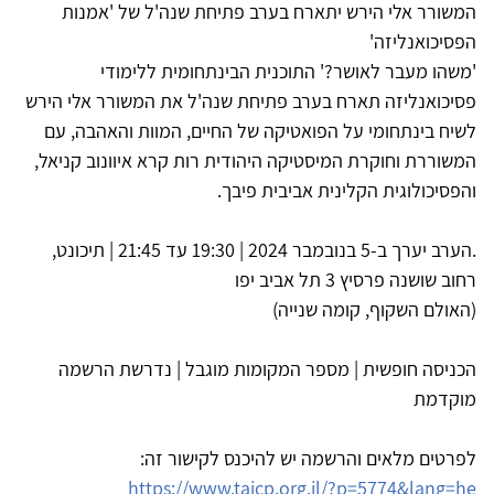
המשורר אלי הירש יתארח בערב פתיחת שנה'ל של 'אמנות
הפסיכואנליזה'
'משהו מעבר לאושר?' התוכנית הבינתחומית ללימודי
פסיכואנליזה תארח בערב פתיחת שנה'ל את המשורר אלי הירש
לשיח בינתחומי על הפואטיקה של החיים, המוות והאהבה, עם
המשוררת וחוקרת המיסטיקה היהודית רות קרא איוונוב קניאל,
והפסיכולוגית הקלינית אביבית פיבך.
.הערב יערך ב-5 בנובמבר 2024 | 19:30 עד 21:45 | תיכונט,
רחוב שושנה פרסיץ 3 תל אביב יפו
(האולם השקוף, קומה שנייה)
הכניסה חופשית | מספר המקומות מוגבל | נדרשת הרשמה
מוקדמת
לפרטים מלאים והרשמה יש להיכנס לקישור זה:
https://www.taicp.org.il/?p=5774&lang=he