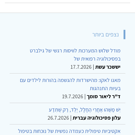
נצפים ביותר
מודל שלוש המערכות לוויסות רגשי של גילברט
בפסיכולוגיה רפואית של
יששכר עשת
|
17.7.2026
מאגו לאקו: מהישרדות להגשמה בהורות לילדים עם
בעיות התנהגות
ד"ר ליאור סומך
|
19.7.2026
יֵשׁ מַשֶּׁהוּ אַחֲרֵי הֶחָלָל, יֶלֶד, רַק שֶׁתֵּדַע
עלון פסיכולוגיה עברית
|
26.7.2026
אקטיביות טיפולית כעמדה נפשית של נוכחות בטיפול