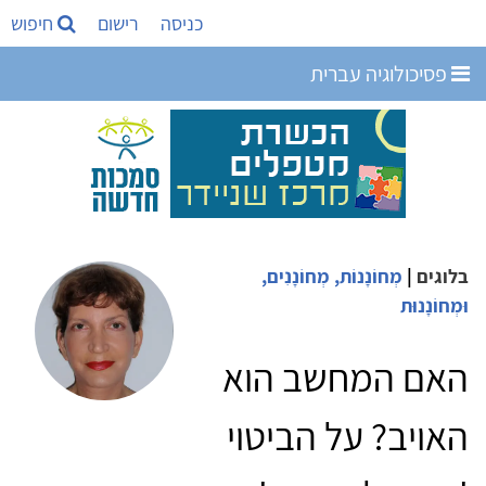
כניסה
רישום
חיפוש
פסיכולוגיה עברית
בלוגים
|
מְחוֹנָנוֹת, מְחוֹנָנִים,
וּמְחוֹנָנוּת
האם המחשב הוא
האויב? על הביטוי