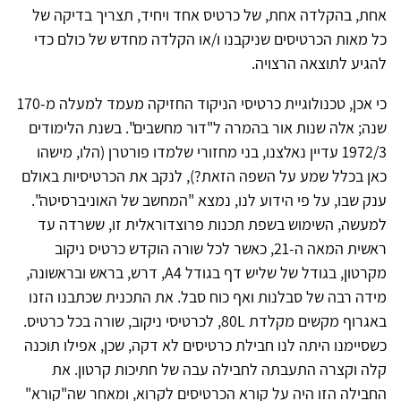
אחת, בהקלדה אחת, של כרטיס אחד ויחיד, תצריך בדיקה של
כל מאות הכרטיסים שניקבנו ו/או הקלדה מחדש של כולם כדי
להגיע לתוצאה הרצויה.
כי אכן, טכנולוגיית כרטיסי הניקוד החזיקה מעמד למעלה מ-170
שנה; אלה שנות אור בהמרה ל"דור מחשבים". בשנת הלימודים
1972/3 עדיין נאלצנו, בני מחזורי שלמדו פורטרן (הלו, מישהו
כאן בכלל שמע על השפה הזאת?), לנקב את הכרטיסיות באולם
ענק שבו, על פי הידוע לנו, נמצא "המחשב של האוניברסיטה".
למעשה, השימוש בשפת תכנות פרוצדוראלית זו, ששרדה עד
ראשית המאה ה-21, כאשר לכל שורה הוקדש כרטיס ניקוב
מקרטון, בגודל של שליש דף בגודל
A4
, דרש, בראש ובראשונה,
מידה רבה של סבלנות ואף כוח סבל. את התכנית שכתבנו הזנו
באגרוף מקשים מקלדת
L
80, לכרטיסי ניקוב, שורה בכל כרטיס.
כשסיימנו היתה לנו חבילת כרטיסים לא דקה, שכן, אפילו תוכנה
קלה וקצרה התעבתה לחבילה עבה של חתיכות קרטון. את
החבילה הזו היה על קורא הכרטיסים לקרוא, ומאחר שה"קורא"