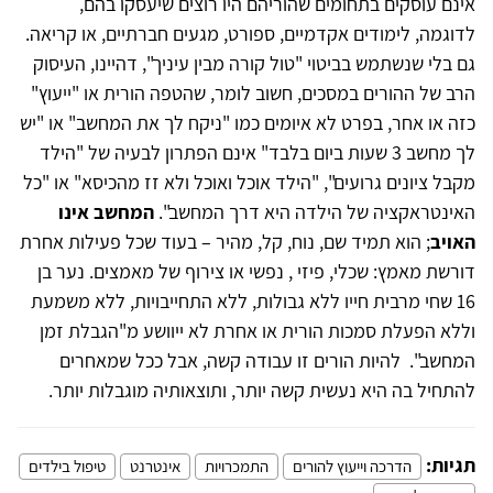
אינם עוסקים בתחומים שהוריהם היו רוצים שיעסקו בהם,
לדוגמה, לימודים אקדמיים, ספורט, מגעים חברתיים, או קריאה.
גם בלי שנשתמש בביטוי "טול קורה מבין עיניך", דהיינו, העיסוק
הרב של ההורים במסכים, חשוב לומר, שהטפה הורית או "ייעוץ"
כזה או אחר, בפרט לא איומים כמו "ניקח לך את המחשב" או "יש
לך מחשב 3 שעות ביום בלבד" אינם הפתרון לבעיה של "הילד
מקבל ציונים גרועים", "הילד אוכל ואוכל ולא זז מהכיסא" או "כל
האינטראקציה של הילדה היא דרך המחשב".
המחשב אינו
האויב
; הוא תמיד שם, נוח, קל, מהיר – בעוד שכל פעילות אחרת
דורשת מאמץ: שכלי, פיזי , נפשי או צירוף של מאמצים. נער בן
16 שחי מרבית חייו ללא גבולות, ללא התחייבויות, ללא משמעת
וללא הפעלת סמכות הורית או אחרת לא ייוושע מ"הגבלת זמן
המחשב". להיות הורים זו עבודה קשה, אבל ככל שמאחרים
להתחיל בה היא נעשית קשה יותר, ותוצאותיה מוגבלות יותר.
תגיות:
הדרכה וייעוץ להורים
התמכרויות
אינטרנט
טיפול בילדים