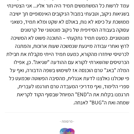
עמד לרשות כל המשתמשים תמיד היה תור אליו... אני הצטיינתי
בשגיאות ניקוב, וטבעתי במבול הניקובים האינסופיים תך ישיבה
ממושכת על כיסא לא נוח, באולם לא שקט ומלא תמיד, כשאני
עסוקה בעבודה הסיזיפית של ניקוב מונוטוני של קרטונים
מונוטוניים. כמעט תמיד נתקעתי – התוכנה פשוט לא המשיכה
לרוץ ואחרי עבודה מייגעת שנמשכה שעות ארוכות, והמתנה
לכרטיסי שיחזרו מהקורא, כמעט תמיד הייתי מקבלת את חבילת
הכרטיסים שהשארתי לקורא עם ההודעה "שגיאה". כן, אפילו
המלה "באג" טרם הוכנסה אז לשימוש בשפה הדבורה, ואף על
פי שכולנו נאלצנו לדעת אנגלית, מהסיבה הפשוטה שכמעט כל
ספרי הלימוד, ואף מדריכי המעבדה טרם תורגמו לעברית,
תרגמנו בקלות את ה"
END
" המיוחל שבסוף הקוד לקריאת
שמחה ואת ה"
BUG
" לאנחה.
- פרסומת -