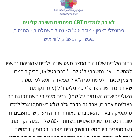
לא רק לומדים CBT מפתחים חשיבה קלינית
פרונטלי בצפון • מוכר איט"ה • גמול השתלמות • התנסות
מעשית, המשגה, ליווי אישי
בדור הילדים שלנו היה המצב מעט שונה. ילדים שהוריהם נחשפו
למחשב – אני נחשפתי ל"גולם 1" כבר בגיל 15, בביקור במכון
וייצמן שנערך למשתתפי ה"אולימפיאדה זוטא למתמטיקה"
שאירגן מדי שנה פרופ' יוסף גיליס ז"ל (עתה נקראת
האולימפיאדה השנתית על שמו); רבים מעמיתי השתתפו גם הם
באולימפיאדה זו, אבל גם בקרב אלה שלא השתתפו אבל למדו
מתמטיקה באחת האוניברסיטאות רווחה הדיעה, ש"מחשבים זה
טוב". רכשנו מחשבים אישיים בשנות ה-80 של המאה הקודמת,
כשהמחירים היו ממש גבוהים; רבים מאתנו הסתפקו במחשב