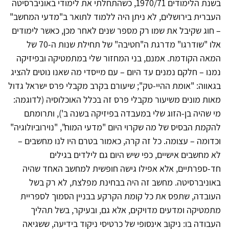
בשנת הלימודים 1970/71, כשהתחלתי את לימודי באוניברסיטה
העברית בירושלים, לא ניתן היה ללמוד לתואר ב"מדעי המחשב"
– חוג שקיבל את שמו רק מספר שנים לאחר מכן, כאשר לימודים
אלו "שודרגו" מדרגת ה"חטיבה" של תחילת שנות ה-70 של
המאה הקודמת. אמנם, בני המחזור שלי במתמטיקה ובפיזיקה
נמנו – חלקם נמנים עד היום – עם מייסדי מה שאנו נוטים להציג
בגאווה: "אומת ההיי-טק"; שיעורם בקרב מקבלי פרס ישראל גדול
מאות מונים משיעור מקבלי פרס זה בכלל האוכלוסיה (לדוגמה:
מי שהיה בן-הזוג שלי במעבדה בפיזיקה בשנה ב'), ותרומתם
להקמת הבסיס של מה שקרוי היום "מדעי המוח", "נוירוביולוגיה"
וכדומה – עצומה. כל זה קרה, כאמור בטרם היו לנו מחשבים –
לא מחשבים אישיים, כפי שיש היום גם לילדים בגילים
חד-ספרתיים, אלא אפילו גישה חופשית למחשב האחד שהיה
באוניברסיטה. מחשב זה היה בבחינת מפלצת, לא רק בשל
העובדה, שתפס את כל קומת הקרקע בבניין הסמוך לספריית
מתמטיקה ומדעים מדויקים, אלא גם, ובעיקר, בשל תהליך
העבודה בו: ניקוב אינסופי של כרטיסי ניקוד בידיעה, ששגיאה