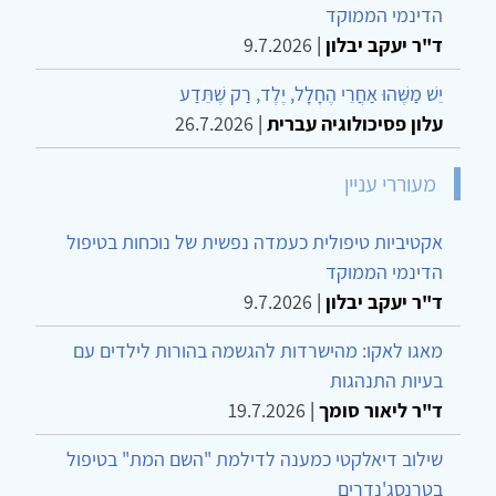
הדינמי הממוקד
ד"ר יעקב יבלון
|
9.7.2026
יֵשׁ מַשֶּׁהוּ אַחֲרֵי הֶחָלָל, יֶלֶד, רַק שֶׁתֵּדַע
עלון פסיכולוגיה עברית
|
26.7.2026
מעוררי עניין
אקטיביות טיפולית כעמדה נפשית של נוכחות בטיפול
הדינמי הממוקד
ד"ר יעקב יבלון
|
9.7.2026
מאגו לאקו: מהישרדות להגשמה בהורות לילדים עם
בעיות התנהגות
ד"ר ליאור סומך
|
19.7.2026
שילוב דיאלקטי כמענה לדילמת "השם המת" בטיפול
בטרנסג'נדרים