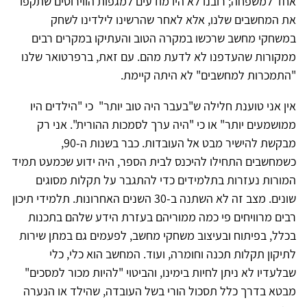
אחד למשפחה; רובנו לא היו מודעים למגפות הווירוסים שתקפו
את המחשבים שלנו, אלא לאחר שהרשינו לילדינו לשחק
במשחקי מחשב שרכשו במקרה הטוב והעתיקו במקרים רבים
ממקורות שהעדפנו לא לדעת מהם. עם זאת, ברפרטואר שלנו
"התמכרות למחשבים" לא היתה קיימת.
אין אני טוענת חלילה ש"בעבר היה טוב יותר" כי "הילדים היו
ממושמעים יותר" או כי "היה ערך לסמכות ההורית". אני רק
מבקשת להישיר מבט אל העובדות. כבר בשנות ה-90,
כשמחשבים התחילו להיכנס לבית הספר, היה ידוע שכמעט תמיד
המורות נעזרות בתלמידים כדי להתגבר על תקלות מסוגים
שונים. מצב זה לא השתנה ב-30 השנים האחרונות. תלמידי תיכון
רבים מרוויחים פי כמה ממוריהם בעזרת הידע שלהם בתכנות
בכלל, בפיתוח ובעיצוב משחקי מחשב, לפעמים גם במתן שירות
לתיקון תקלות תכנה וחומרה, ועוד. המחשב הוא כלי, כלי
שבלעדיו לא ניתן לחיות בימינו, והביטוי "להיות מכור למסכים"
מבטא בדרך כלל תסכול הורי בשל העובדה, שהילד או הנערה