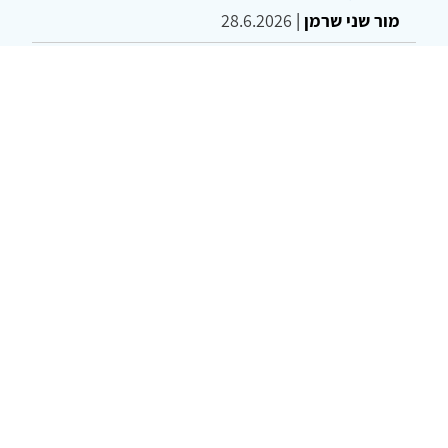
מור שני שרמן
|
28.6.2026
מחויבות חברתית כעמדה אתית-טיפולית: שרטוט
מחדש של גבולות המקצוע
ד"ר יהונתן דבש ומאיה פרבר
|
26.6.2026
© 2002-2026 כל הזכויות שמורות
צרו קשר
הצהרת נגישות
אמנת שימוש
מדיניות
פרטיות
מפת אתר
Powered by
w3.css