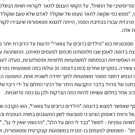
רימיטיבי של החוויה", על הקושי העצום לתאר לקוראיו חוויות הנשלטו
 "ממש כפי שקשה לתאר טעמו של שוקולד לאדם שלא טעם שוקולד מימ
 מרכזית עבורו בכתיבת הספר, הייתה למצוא מטאפורות שיעבירו לקור
ת אלה.
פונטניות כמו "הילדים כרוכים על צווארי" יודעות על הדוברת יותר 
ת בדומה לאופן שבו חלומותינו חכמים לפעמים מאיתנו. ההשתהות ע
ת האפשרויות הנפתחות למשמעויות חלופיות וסימולטניות, מעלה לע
עשירה. במקרים אחרים (כמו בדוגמה זו) עולות כמה משמעויות נפר
ו הנפש דחסה מספר משמעויות לתוך יחידה לשונית אחת. התופעה ה
נה של פרויד בדבר היקבעות היתר של רכיבי החלום על ידי ריבוי של 
יב אחד בחלום עשויות להיות כמה הצדקות ולכן גם כמה פרשנויות.
סף שאפשר למצוא בדוגמה "הילדים כרוכים על צווארי", הוא הקִרבה של
גַאֵל ורווית ראופמן הציעו כי מטבעות לשון המעוגנים בחוויה הגופנית וכו
חוויות גופניות - למשל "כבד לי היום על הלב", "הרגשתי שאין לי גב"
ם" - משמשים לפעמים בו-זמנית במשמעות קונקרטית ומטאפורית, ועש