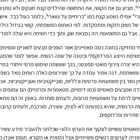
רי", מביע גם את הקושי, את התחושה שהילדים קצת חונקים ולא נותנים 
רי" אפילו נשמע קצת כמו "כריחיים על צווארי", כלומר כעול כבד. איש
ל נשים חזקות ומתפקדות. לפי האתוס המשפחתי, קושי בגידול היל
. אבל גם המשמעות הזו נמצאת שם, ותוך כדי השיחה היא עולה למודע
 מחזיקה בתוכה כמה מאפיינים אשר הופכים מבעים לשוניים מסוימי
שימת הייצוג הפרדוקסלי וכינונה של שפה רגשית. אפשר לומר שהמט
יא יצרה צירוף פואטי ספונטני, בכך שעשתה שימוש פרטי וייחודי במי
ומשותפת. דנה אמיר עמדה על כך שצירופים כאלה רווחים מאד בשפת
ין גשר בין משמעויות פרטיות וכלליות, סובייקטיביות ואובייקטיביות. אנ
ה שמבעים פואטיים (כמו דימויים, מטאפורות והֵרמזים) הם עמומים 
ים לרמוז על משמעויות מרובות, ולעתים סותרות. באופן זה הם מתאי
ויה הרגשית, שהיא במהותה לא-לוגית, עשירה, מורכבת, ולעתים קרוב
 סתירות ופרדוקסים.
 פואטיים עשויים לעקוף את הערוץ הלוגי-שכלתני ולהעביר מידע עשיר 
פנייה לערוצים רגשיים וחווייתיים אצל המאזין או הקורא. תומס אוגדן