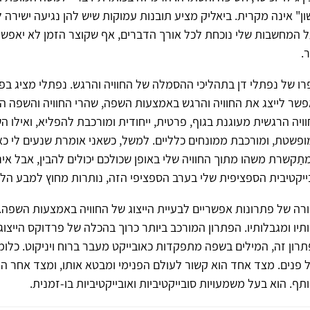
לשון" אינה מקרית. ביאליק מציע תובנות עמוקות שיש להן נגיעה ישירה
 המחשבות שלי נוכחת לכל אורך הדברים, אף שקוצר הזמן לא יאפשר
.
ו של נפתלי דן בתהליכי ההסמלה של החוויה והרגש. נפתלי מציג בפ
שר לייצג את החוויה והרגש באמצעות השפה, שהרי החוויה והשפה ה
ויה הרגשית מעוגנת בגוף, פרטית, ייחודית ומורכבת להפליא, ואילו 
פשטת, ומורכבת ממונחים כלליים. למשל, כשאני אומרת שנעים לי כא
תַקשרת משהו מתוך החוויה שלי באופן שכולכם יכולים להבין, אבל אינ
ייקטיבית הספציפית שלי בערב הספציפי הזה, נותרות מחוץ למבע הלש
ה של פתרונות אפשריים לבעיית הייצוג של החוויה באמצעות השפה. 
נותיו ומגבלותיו. הפתרון המורכב ביותר כרוך בהכלה של פרדוקס הייצוג, 
תרון זה, המילים בשפה מתפקדות כאובייקט מעבר ברוח ויניקוט. כלו
ל פנים. מצד אחד הוא קשור לעולם הפנימי ומבטא אותו, ומצד אחר הו
ף. הוא בעל משמעויות סובייקטיביות ואובייקטיביות בו-זמנית.