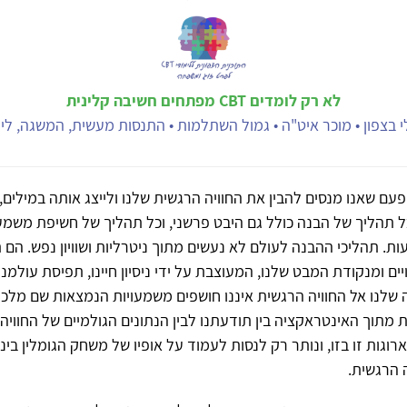
לא רק לומדים CBT מפתחים חשיבה קלינית
 בצפון • מוכר איט"ה • גמול השתלמות • התנסות מעשית, המשגה, ליוו
פעם שאנו מנסים להבין את החוויה הרגשית שלנו ולייצג אותה במילים,
 תהליך של הבנה כולל גם היבט פרשני, וכל תהליך של חשיפת משמע
ת. תהליכי ההבנה לעולם לא נעשים מתוך ניטרליות ושוויון נפש. הם
ים ומנקודת המבט שלנו, המעוצבת על ידי ניסיון חיינו, תפיסת עולמנו ו
ה שלנו אל החוויה הרגשית איננו חושפים משמעויות הנמצאות שם מלכ
ת מתוך האינטראקציה בין תודעתנו לבין הנתונים הגולמיים של החוויה
וגות זו בזו, ונותר רק לנסות לעמוד על אופיו של משחק הגומלין ביניה
 הרגשית.