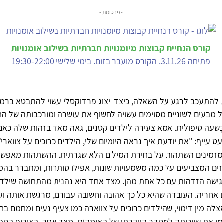
- פרסומת -
קורס הנחיית קבוצות מיומנויות חברתיות בשילוב אומנויות
פתיחה 3.11.26. הקורס מועבר בזום. בימי שלישי 19:30-22:00
להתעכב לרגע על השאלה, כיצד ייצוג פרדוקסלי עשוי להתבטא ברמה
 מבעים לשוניים מסוימים עשויה לחשוף את עושרה ומורכבותה של החו
ְשעה טיפולית. אמא צעירה לילדים קטנים, גאה מאד בזהות שלה כאם.
 עייף: "את יודעת איך נראה היומיום שלי, הילדים כרוכים על צווארי".
זמינים השתהות על בחירת המילים הלא שגרתית. ההשתהות מאפש
ים המצביעים על כמה משמעויות שונות, אפילו סותרות, ומתברר בה
שה הזדהות עם כל אחת מהן. מצד אחד היא נהנית מהתחושה שילדי
 אחריה. העובדה שהיא כל כך אהובה וחשובה עבורם, מרגשת אותה וע
צלה מין דימוי, שהילדים כרוכים על צווארה כמו צעיף נעים ומחמם בחו
 את שייכותה למסדר היוקרתי של האימהוֹת. מצד אחר, הצירוף הספו