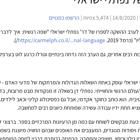
| 14/8/2020 | 5,474 צפיות |
הרשמו כמנויים
לערב ההשקה לספרו של דר' נפתלי ישראלי "שפה רגשית: איך לדבר 
(כרמל 2019.
https://carmelph.co.il/...nal-language
/).
בות רבים אחרים, גם הערב הזה נדחה בינתיים וגורלו כרגע לוט בערפל)
 ישראלי עוסק באחת השאלות הגדולות והמרתקות של מדעי האדם - 
העולם הרגשי והחווייתי. נפתלי דן בשאלה זו מנקודות מבט מרובות, בד
יבית. הוא כותב כחוקר אקדמי, אבל גם כפסיכולוג קליני וכאב לילדים.
ציא תחת ידיו עבודה עשירה שפותחת כיוונים רבים למחשבה.
כעת מבקשים לשוחח עם כמה מן הרעיונות המרכזיים בספר. ברצוני 
ת ויסודות מנוגדים, המעצבים את האופנים שבהם החוויה מיוצגת בשפ
ין גילוי וכיסוי, חשיפה והסתרה. הרמיזה בכותרת דבריי למסה המופתי