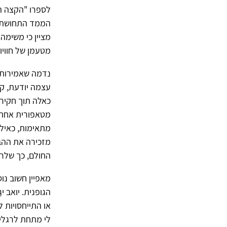
לספרו "הקצה הפ
הממד התחושתי,
מציין כי משימה
מטעמן של חוויו
נדמה שאמירות ס
עצמה יודעת, קצ
כאלה תוך חקיר
מטאפורית אחת 
מתאימות, כאיל
מזכירה את ההבח
החולם, כך שלרכ
מאפיין חשוב נו
הגופנית. יואב י
או התייחסויות ל
לי מתחת לרגליי