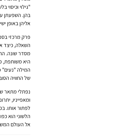
"גילוי וכיסוי ב
בהן. השפעתן על
אליהן באופן ישיר
פרק מרכזי בספר
השאלה, כיצד אפ
מסדר שונה. החו
היא משותפת, מו
המילה "נעים" מ
של החוויה הסוב
נפתלי מתאר שור
ומאפייניו, יתרו
לפתור אותו. בפ
הלשוני הוא כפו
אל העולם המשות