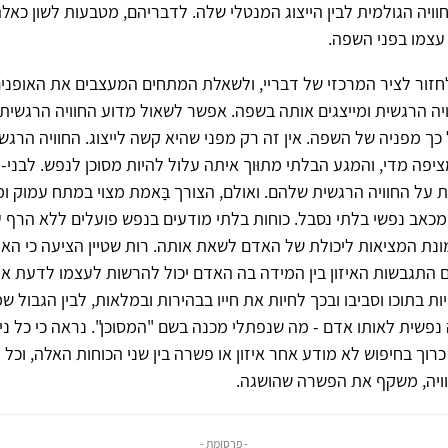
חוויה הגולמית לבין הייצוג המנטלי שלה. לדבריהם, מטבעות לשון כאל
עצמו בפני השפה.
חזור לציר המרכזי של דבריי, ולשאלת המתחים המעצבים את האופני
ויה הרגשית ומייצגים אותה בשפה. אפשר לשאול מדוע החוויה הרגשי
כך מפניה של השפה. אין זה רק מפני שהיא קשה לייצוג. החוויה הרגש
ציפה מדי, והמגע הבלתי מתוּוך איתה עלול להיות מסוכן לנפש. לבני-
ל החוויה הרגשית שלהם. ואולם, הצורך בַּאמת מצוי במתח עמוק ו
מכאב נפשי בלתי נסבל. כוחות בלתי מודעים בנפש פועלים ללא הרף 
נת המציאות ליכולת של האדם לשאת אותה. רות שטיין הציעה כי האי
ם התגבשות האיזון בין המידה בה האדם יכול להרשות לעצמו לדעת אמי
ת בתוכו וסביבו ובכך לחיות את חייו בבהירות ובמלאות, לבין הגבול ש
שית לאותו אדם - מה שנפתלי מכנה בשם "המסוכן". נראה כי כל ניסיו
כרוך בחיפוש לא מודע אחר איזון או פשרה בין שני הכוחות האלה, וכל 
יה, משקף את הפשרה שהושגה.
- פרסומת -