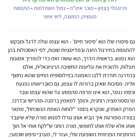
פרונטלי בצפון • מוכר איט"ה • גמול השתלמות • התנסות
מעשית, המשגה, ליווי אישי
גם סיפורו שלו הוא 'סיפור חיים' - הוא עצמו עולה לרגל ומבקש
להתנסות בתירגול היוגה ובמדיטציות שונות, לפי האסכולות בהן
הוא נפגש. בראשית הדרך, הוא עושה זאת כדי להפריך אמונות
תפלות, ולהוכיח את עליונות החשיבה הרציונאלית, אולם
בהדרגה חודרת ללבו האמונה בפילוסופית החיים שהוא נחשף
אליה. מסיבות שאינן ברורות לו עצמו, גם כשבריאותו נפגעת
וכספו נגמר, הוא אינו מרפה מהמסע עד שהוא עצמו עובר
טרנספורמציה רוחנית, והופך למאמין ברמנה-מהרישי ובדרכו.
הפרק האחרון, שנקרא בספר "לוחות האמת הנשכחת", מתאר
בצורה מפורטת איך הביא אותו גורלו לפגוש מורה שלא שיעבד
אותו אלא שלח אותו לחופשי, מורה רוחני ש"לקח אותי אל תוך
הרוחניות הפנימית השופעת שלי, ועזר לי, מערבי טיפש שכמוני,