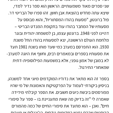
שני ספרים מאוד משמעותיים. הראשון הוא ספר נדיר למדי,
שיצא עתה מחדש בהוצאת אבן חושן. זהו ספרו של הבריטי דר.
פול ברונטון, "מסעות בהודו המסתורית", והוא מבוסס על
מסעותיו של המחבר בהודו עוד בתקופת המנדט הבריטי –
דהיינו לפני 1948. ברונטון עצמו, בן למשפחה יהודית ובוגר
מלחמת העולם הראשונה, יצא למסעותיו בהודו החל משנת
1930. הוא התפרסם במערב כמי שעד מותו בשנת 1981 תעד
את מסעותיו בספרים ובמאמרים רבים, וחשף את היוגה למערב-
לא במובן של אמון גופני, אלא במשמעות הפילוסופית-דתית
שמאחורי התירגול.
בספר זה הוא מתאר את נדודיו המוקדמים מיוגי אחד למשנהו,
בניסיון ביקורתי לעמוד על הפרקטיקות והאמונות של מי שהיו
מפורסמים ביבשת כיוגים חשובים. את הספר קיבלתי מידידה
שאמרה לי "זה בדיוק מה שאת מתעניינת בו – ספר על סיפורי
חיים". ואכן – הוא מתעד את סיפורי החיים של כמה מהמורים
הרוחניים שבהם נפגש במקומות נידחים, בג'ונגלים או מערות,