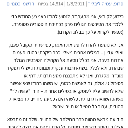
פרופ. עמיה ליבליך
| 1/8/2011 | 14,814 צפיות |
הרשמו כמנויים
כידוע לקוראי, אני מתעתדת לנסוע להודו באמצע החודש כדי
ללמד את הטיבטים הגולים פרק בכתיבת היסטוריה מסופרת.
(אפשר לקרוא על כך בבלוג הקודם).
אני לא נוסעת להודו לחפש את האמת, כפי שהיה מקובל פעם,
ואולי עדיין – בגילים אחרים משלי. כבר ביקרתי בהודו פעמים
אחדות בעבר. אני בכלל נוסעת אל הקהילה הטיבטית הגולה
שבהודו, ולא לכלל יבשת-תרבות ענקית ומגוונת זו. יש לי תפקיד
מוגדר ומסגרת, ואני לא מתכננת מסע תרבותי, דתי או
פסיכולוגי. אולם, גם לאנשים כמוני, יש משהו בהודו שאי אפשר
שלא לחשוב עליו לעומק, או במילים אחרות – הודו "עושה לך"
משהו. השוואה תרבותית כלשהי הינה כמעט מחוייבת המציאות
ההודית, עבור כל מטייל או תייר ישראלי.
הידיעה מראש מהווה כבר תחילתה של החוויה. שלב זה מתבטא
אצלי בין היתר בקריאת ספרים על הודו, ומהם אני רוצה להזכיר