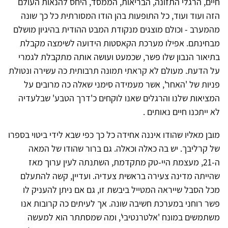
חיים, הרגלי התזונה, הבריאות, הממסד, היחס להנאות העולם
הזה ועוד ועוד, כל התופעות בהן הודו המסורתית כל כך שונה
מהמערב - וכולם מוצגים מנקודת המבט ההודית בהיגיון מושלם
מבחינתם. אפילו מערכת הקאסטות הידועה לשימצה מקבלת
בתיאור הנבון שלו פשר, שכמעט ועושה אותה מתקבלת לגמרי
על הדעת. מעולם לא קראתי תמונה תרבותית כה עשירה ונטולת
פניות של 'האחר', אשר מעמידה סימני שאלה כה מרובים על
המציאות שלנו והרגלים שאנו לוקחים כ'דרך הטבע' שבלעדיה
לא ייתכנו חיים נאותים .
מובן מאליו שהודו איננה אחידה כל כך כפי שבא לידי ביטוי בספרו
של קרליבך. יש בה כאלה וכאלה. גם ברור שהודו של המאה
ה-21, מעצמת היי-טק מתקדמת, השתנתה לעין ערוך מאז
שהייתה מדינה צעירה בראשית צעדיה. ועדיין, קשה להתעלם
מכל הסבל שייראה המטייל ביבשת זו, גם אם ניתן להעניק לו
פשר רוחני במערכת חשיבה שונה. אך לעיתים כה קרובות אנו
משתמשים במונח 'אלטרנטיבי', ומה שמסתתר הוא למעשה