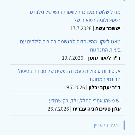
מודל שלוש המערכות לוויסות רגשי של גילברט
בפסיכולוגיה רפואית של
יששכר עשת
|
17.7.2026
מאגו לאקו: מהישרדות להגשמה בהורות לילדים עם
בעיות התנהגות
ד"ר ליאור סומך
|
19.7.2026
אקטיביות טיפולית כעמדה נפשית של נוכחות בטיפול
הדינמי הממוקד
ד"ר יעקב יבלון
|
9.7.2026
יֵשׁ מַשֶּׁהוּ אַחֲרֵי הֶחָלָל, יֶלֶד, רַק שֶׁתֵּדַע
עלון פסיכולוגיה עברית
|
26.7.2026
מעוררי עניין