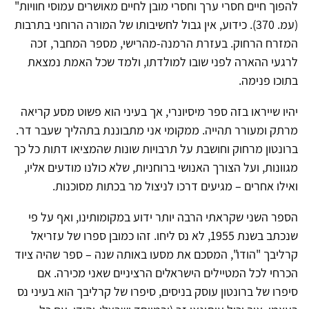
להפוך חיים חסרי ערך וחסרי מובן לחיים מאושרים עמוסי חוויות"
(עמ. 370). כידוע, אין גבול לחשיבותו של המורה הרוחני בתרבות
המזרח הרחוק. בעזרת הרמנה-מהרישי, מספר המחבר, זכה
לרגעי ההארה לפני שובו למולדתו, ולמד שכל האמת נמצאת
בתוכו פנימה.
יהיו שייראו בזה ספר מיסיונרי, אך בעיני הוא פשוט מסע קריאה
מרתק ומעורר תהייה. ממקומי אני מתבוננת בתהליך שעבר דר.
ברונטון מרחוק וחושבת על תרבויות שונות שהמציאו דתות כל כך
מגוונות, ועל הצורך האנושי ברוחניות, שלא כולנו מודעים אליו,
ואילו אחרים – מגיעים דרכו לניצול מר בכתות מסוכנות.
הספר השני שקראתי הרבה יותר ידוע במקומותינו, ואף על פי
שנכתב בשנת 1955, לא נס ליחו. זהו כמובן ספרו של עזריאל
קרליבך "הודו", המסכם את מסעו באותה שנה – ספר שהיה ציוד
הכרחי לכל המטיילים הישראלים הרציניים שאני מכירה. אם
סיפרו של ברונטון עוסק בניסים, סיפרו של קרליבך הוא בעיני נס