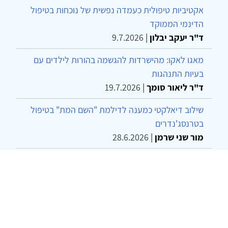
אקטיביות טיפולית כעמדה נפשית של נוכחות בטיפול
הדינמי הממוקד
ד"ר יעקב יבלון
|
9.7.2026
מאגו לאקו: מהישרדות להגשמה בהורות לילדים עם
בעיות התנהגות
ד"ר ליאור סומך
|
19.7.2026
שילוב דיאלקטי כמענה לדילמת "השם המת" בטיפול
בטרנסג'נדרים
מור שני שרמן
|
28.6.2026
מחויבות חברתית כעמדה אתית-טיפולית: שרטוט
מחדש של גבולות המקצוע
ד"ר יהונתן דבש ומאיה פרבר
|
26.6.2026