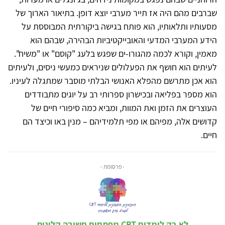
שברבים מהם היה אז תייר מערבי יוצא דופן. בתיאור הארוך של
מסעותיו ותלאותיו, הוא פותח בגישה ביקורתית המבוססת על
הידע המערבי המדעי והאובייקטיביות הבהירה, שבהם הוא
מאמין, וקורא לכמה מהגורו-ים שפגש בלעג "קוסם" או "משיח".
לעיתים הוא חושף את הפעלולים שניראים כמעשי ניסים, ולעיתים
הוא אכן מתרשם מהפלא האנושי הבלתי מוסבר שמתגלה לעיניו.
הוא מספר בפליאה ובכישרון ספרותי רב על יוגים מתבודדים
העוצרים את הזמן ואת המוות, ומביא כמה סיפורי חיים של
קדושים אלה, מפיהם או מפי תלמידיהם – מנין באו וכיצד הם
חיים.
- פרסומת -
לא רק לומדים CBT מפתחים חשיבה קלינית