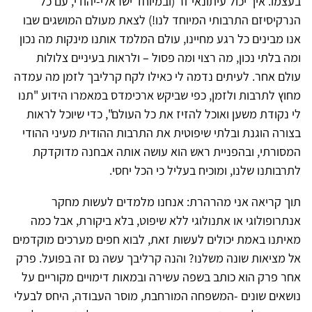
בעצמו. איך יכול עיתונאי זר (ובמיוחד ישראלי-יהודי, עם כל
הנרקיסיזם התרבותי המיוחד לנו!) לצאת מעולם המושגים שבו
אנו מבינים כל רגע מחיינו, עולם המלמד אותנו מינקות מה נכון
ומה בלתי נכון, מה רצוי ומה פסול – ולראות בעיניים צלולות
עולם אחר. לעיתים נדמה לי כאילו לקח קרליבך לזמן מה עמדה
מחוץ לתרבות ולזמן, כפי שביקש ארכימדס במאמרו הידוע "תנו
לי נקודת משען ואוכל להזיז את כל העולם", כדי שיוכל לראות
בצורה הוגנת ובלתי שיפוטית את התרבות ההודית מעיני ההודי
המסורתי, ובהפניית ראש הוא עושה אותה אבחנה מדוקדקת
לתרבותנו שלנו, ומוכיח בעליל כי הכל יחסי.
תוך קריאה אני מהרהרת: אנחנו מלמדים לעשות מחקר
אנתרופולוגי או אתנולוגי ללא שיפוט, בלא ביקורת, אבל כמה
מאיתנו באמת יכולים לעשות זאת, לבוא חפים מערכים מוקדמים
אל מציאות שונה משלנו? והנה קרליבך עשה נס זה בפועל. פרק
אחר פרק הוא כותב בשפה עשירה ובמאות דימויים מקוריים על
נושאים שונים -המשפחה המורחבת, מוסר העבודה, היחס לבעלי