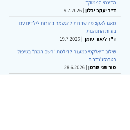
הדינמי הממוקד
ד"ר יעקב יבלון
|
9.7.2026
מאגו לאקו: מהישרדות להגשמה בהורות לילדים עם
בעיות התנהגות
ד"ר ליאור סומך
|
19.7.2026
שילוב דיאלקטי כמענה לדילמת "השם המת" בטיפול
בטרנסג'נדרים
מור שני שרמן
|
28.6.2026
מחויבות חברתית כעמדה אתית-טיפולית: שרטוט
מחדש של גבולות המקצוע
ד"ר יהונתן דבש ומאיה פרבר
|
26.6.2026