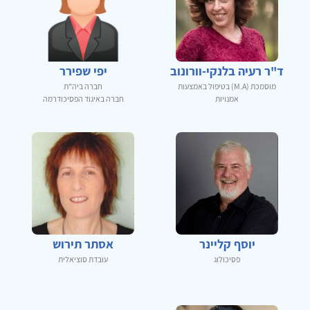
ד"ר רעיה בלנקי-וורונוב
יפי שפירר
מוסמכת (M.A) בטיפול באמצעות
חברה ביה"ת
אמנויות
חברה באיגוד הפסיכודרמה
יוסף קליינר
אסתר תירוש
פסיכולוג
עובדת סוציאלית