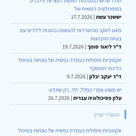
מודל שלוש המערכות לוויסות רגשי של גילברט
בפסיכולוגיה רפואית של
יששכר עשת
|
17.7.2026
מאגו לאקו: מהישרדות להגשמה בהורות לילדים עם
בעיות התנהגות
ד"ר ליאור סומך
|
19.7.2026
אקטיביות טיפולית כעמדה נפשית של נוכחות בטיפול
הדינמי הממוקד
ד"ר יעקב יבלון
|
9.7.2026
יֵשׁ מַשֶּׁהוּ אַחֲרֵי הֶחָלָל, יֶלֶד, רַק שֶׁתֵּדַע
עלון פסיכולוגיה עברית
|
26.7.2026
מעוררי עניין
אקטיביות טיפולית כעמדה נפשית של נוכחות בטיפול