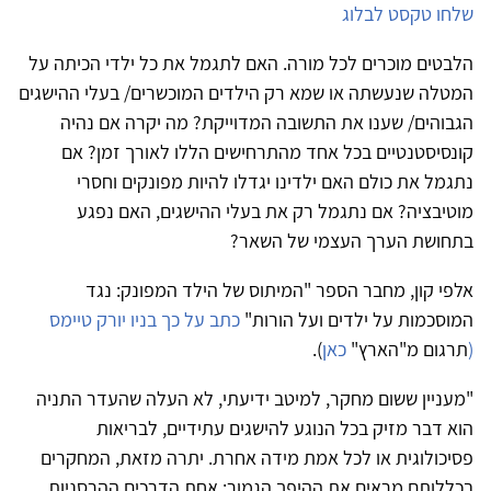
שלחו טקסט לבלוג
הלבטים מוכרים לכל מורה. האם לתגמל את כל ילדי הכיתה על
המטלה שנעשתה או שמא רק הילדים המוכשרים/ בעלי ההישגים
הגבוהים/ שענו את התשובה המדוייקת? מה יקרה אם נהיה
קונסיסטנטיים בכל אחד מהתרחישים הללו לאורך זמן? אם
נתגמל את כולם האם ילדינו יגדלו להיות מפונקים וחסרי
מוטיבציה? אם נתגמל רק את בעלי ההישגים, האם נפגע
בתחושת הערך העצמי של השאר?
אלפי קון, מחבר הספר
"
המיתוס של הילד המפונק: נגד
המוסכמות על ילדים ועל הורות
"
כתב על כך בניו יורק טיימס
(
תרגום מ"הארץ"
כאן
).
"מעניין ששום מחקר, למיטב ידיעתי, לא העלה שהעדר התניה
הוא דבר מזיק בכל הנוגע להישגים עתידיים, לבריאות
פסיכולוגית או לכל אמת מידה אחרת. יתרה מזאת, המחקרים
בכללותם מראים את ההיפך הגמור: אחת הדרכים ההרסניות