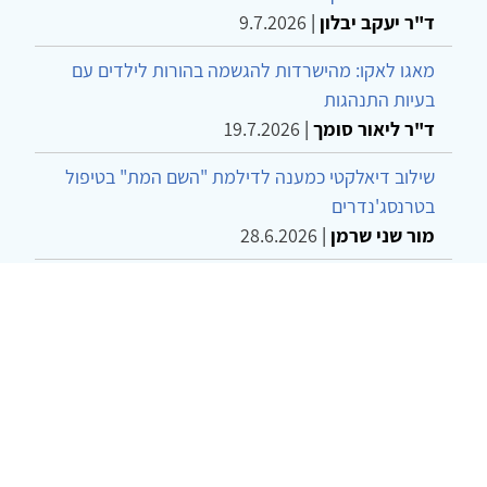
ד"ר יעקב יבלון
|
9.7.2026
מאגו לאקו: מהישרדות להגשמה בהורות לילדים עם
בעיות התנהגות
ד"ר ליאור סומך
|
19.7.2026
שילוב דיאלקטי כמענה לדילמת "השם המת" בטיפול
בטרנסג'נדרים
מור שני שרמן
|
28.6.2026
מחויבות חברתית כעמדה אתית-טיפולית: שרטוט
מחדש של גבולות המקצוע
ד"ר יהונתן דבש ומאיה פרבר
|
26.6.2026