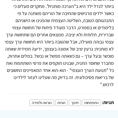
ביותר לגדל ילד היא ב"הערכה מותנית". מחקרים מעלים כי
כאשר ילדים מרגישים שהחיבה של הוריהם משתנה על פי
התנהגותם הטובה, השליטה העצמית שהפגינו או הישגיהם
בלימודים או בספורט, הדבר מעודד פיתוח של תחושת עצמי
שברירית, תלותית ולא יציבה. ממצאים אחרים הם שתחושת ערך
עצמי גבוהה מועילה, אבל שהטובה ביותר היא תחושת ערך עצמי
לא מותנית: גרעין יציב של אמונה בעצמך, ידיעה תמידית שאתה
מוכשר ובעל ערך – גם כשאתה מפשל או נכשל. במלים אחרות,
מתברר שחוסר התניה, שבגינו תוקפים את פרסי השתתפות ואת
כל "תנועת הערך העצמי" - הוא-הוא אחד המאפיינים החשובים
של בריאות פסיכולוגית. זה בדיוק מה שעלינו לעזור לילדינו
לרכוש
.
"
תגיות:
התפתחות
חינוך
הורות
הוראה ולמידה