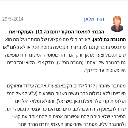
הדר מלאך
29/5/2014
הגבתי למאמר המקורי (תגובה 12)- העתקתי את
התגובה גם לכאן.
לא ברור לי מה מקצועו של הכותב ועל מה הוא
מתבסס בדבריו, וגם לא ברורה הקביעה בנוסח הכל או לא כלום "או
שום תסכול וצער או אך ורק הם". הדיכוטומיה המשונה הזו מופיעה
גם בתגובה של "אחת" (תגובה מס' 2). צודק צבי- הלואי והדברים
היו פשוטים עד כדי כך.
מסתבר שהנסיון לגדל ילדים רק באמצעות אהבה עידוד וחיזוקים
חיוביים וללא גבולות כבר נעשה בשנות השבעים (ע"ע למשל הנס
ושלומית קרייטלר אצלנו כאן בישראל), והפלא ופלא- הילדים
שגודלו באופן הזה הפכו למבוגרים עם הערכה עצמית נמוכה יותר.
הסיבה? שלא היתה להם אפשרות אמיתית להתמודד עם קושי
ולהתגבר עליו. מסתבר שהביטחון העצמי נתרם הרבה יותר