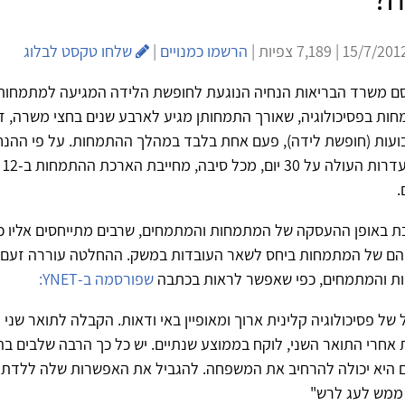
הרשמו כמנויים
|
שלחו טקסט לבלוג
 2012 פרסם משרד הבריאות הנחיה הנוגעת לחופשת הלידה המגיעה למתמחות
ות בפסיכולוגיה, שאורך התמחותן מגיע לארבע שנים בחצי משרה, ז
עות (חופשת לידה), פעם אחת בלבד במהלך ההתמחות. על פי ההנח
לכך,‭‬
.
 באופן ההעסקה של המתמחות והמתמחים, שרבים מתייחסים אליו כנ
ם של המתמחות ביחס לשאר העובדות במשק. ההחלטה עוררה זעם 
ת והמתמחים, כפי שאפשר לראות בכתבה
שפורסמה ב-YNET:
 של פסיכולוגיה קלינית ארוך ומאופיין באי ודאות. הקבלה לתואר שני
 אחרי התואר השני, לוקח בממוצע שנתיים. יש כל כך הרבה שלבים 
ם היא יכולה להרחיב את המשפחה. להגביל את האפשרות שלה ללדת 
ממש לעג לרש"