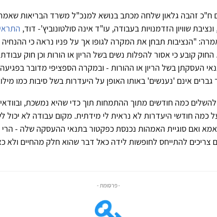
 ח"כ זהבה גלאון שלחה מכתב בנושא למנכ"ל משרד הבריאות שאמר
נציבת שוויון הזדמנויות בעבודה, עו"ד אינה סולטונוביץ'- דוד,
התראיי
מרה: "הנציבות תבחן את המקרה לגופו אך על פניו נראה כי ההנחיה 
החוק קובע כי אסור להפלות נשים בשל הריון או הורות וכן חוק עבודת 
אי העסקתן בשל הריון או ההורות - ובמקרה הספציפי מדובר בפגיעה 
ברים אינם 'נענשים' באותו האופן על היעדרות בשל סיבות כמו מילוא
 להשלים כמה חודשים מתוך ההתמחות תוך כדי שהיא נמשכת, ובוודא
כמה חודשי היעדרות לא נראית לי מידתית. מקום עבודה לא יכול ל
מא ואם סוגיית האמהות נכנסת כפקטור בתנאי ההעסקה שלה - הרי ש
ם צריכים להתייחס לחופשות לידה כאל דבר שהוא חלק מהחיים ולא כא
- פרסומת -