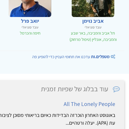
אביב נוימן
יואב פרל
עובד סוציאלי
עובד סוציאלי
תל אביב והסביבה, באר שבע
חיפה והכרמל
והסביבה, אונליין (טיפול מרחוק)
מטפלים.ות
עדכנו את תחומי העניין כדי להופיע פה
עוד בבלוג של שפיות זמנית
All The Lonely People
באוגוסט האחרון הוכרזה הבדידות כאיום בריאותי מסוכן לציבור
עת (APA). יעלה ורטהיים...