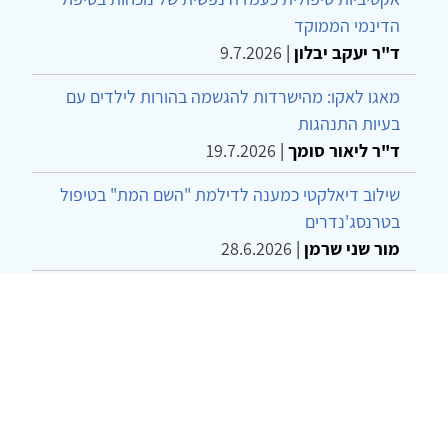
הדינמי הממוקד
ד"ר יעקב יבלון
|
9.7.2026
מאגו לאקו: מהישרדות להגשמה בהורות לילדים עם
בעיות התנהגות
ד"ר ליאור סומך
|
19.7.2026
שילוב דיאלקטי כמענה לדילמת "השם המת" בטיפול
בטרנסג'נדרים
מור שני שרמן
|
28.6.2026
מחויבות חברתית כעמדה אתית-טיפולית: שרטוט
מחדש של גבולות המקצוע
ד"ר יהונתן דבש ומאיה פרבר
|
26.6.2026