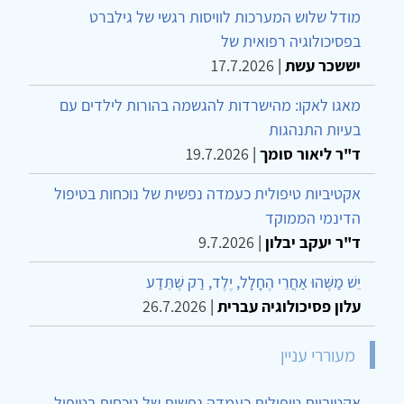
מודל שלוש המערכות לוויסות רגשי של גילברט
בפסיכולוגיה רפואית של
יששכר עשת
|
17.7.2026
מאגו לאקו: מהישרדות להגשמה בהורות לילדים עם
בעיות התנהגות
ד"ר ליאור סומך
|
19.7.2026
אקטיביות טיפולית כעמדה נפשית של נוכחות בטיפול
הדינמי הממוקד
ד"ר יעקב יבלון
|
9.7.2026
יֵשׁ מַשֶּׁהוּ אַחֲרֵי הֶחָלָל, יֶלֶד, רַק שֶׁתֵּדַע
עלון פסיכולוגיה עברית
|
26.7.2026
מעוררי עניין
אקטיביות טיפולית כעמדה נפשית של נוכחות בטיפול