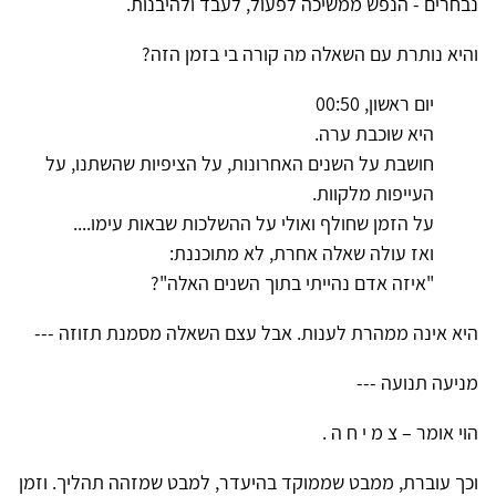
נבחרים - הנפש ממשיכה לפעול, לעבד ולהיבנות.
והיא נותרת עם השאלה מה קורה בי בזמן הזה?
יום ראשון, 00:50
היא שוכבת ערה.
חושבת על השנים האחרונות, על הציפיות שהשתנו, על
העייפות מלקוות.
על הזמן שחולף ואולי על ההשלכות שבאות עימו....
ואז עולה שאלה אחרת, לא מתוכננת:
"איזה אדם נהייתי בתוך השנים האלה"?
היא אינה ממהרת לענות. אבל עצם השאלה מסמנת תזוזה ---
מניעה תנועה ---
הוי אומר – צ מ י ח ה .
וכך עוברת, ממבט שממוקד בהיעדר, למבט שמזהה תהליך. וזמן