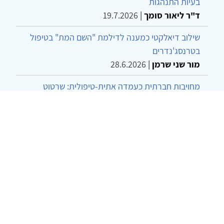
בעיות התנהגות
ד"ר ליאור סומך
|
19.7.2026
שילוב דיאלקטי כמענה לדילמת "השם המת" בטיפול
בטרנסג'נדרים
מור שני שרמן
|
28.6.2026
מחויבות חברתית כעמדה אתית-טיפולית: שרטוט
מחדש של גבולות המקצוע
ד"ר יהונתן דבש ומאיה פרבר
|
26.6.2026
© 2002-2026 כל הזכויות שמורות