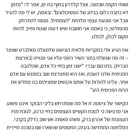
ושותי הקפה שכמוני, אצל קלדרון בחוף בת ים, אמר לי: "מזמן
לא כתבת כלום בבלוג של הפסיכולוגים". ובאמת, יש לי מה להגיד
אבל אני מונעת עצמי מלהיות 'לעומתית'. מנסה להתרחק
מהפוליטי, כי באמת אני חושבת שיש דעות שונות וחייב להיות
מקום לכולן, לכולנו.
ואז הגיע אלי במקריות פלאית הציטוט שלמעלה מאלברט שוויצר
– זה מה שנשלח בתור השיר היומי עליו אני מנוייה (בארצות
הברית). בתרגום עברי: "ישנו זמן בחיי כל אדם, שהלהבה
הפנימית שלנו דועכת. ואז היא מתפרצת שוב במפגש עם אדם
אחר. עלינו להודות על אותם א/נשים שמציתים בנו מחדש את
הרוח הפנימית הזו."
הקישור של ציטטה זו אל מה שמתרחש בליבי הבוקר איננו פשוט.
אני מרגישה כי לנוכח הקשיים העצומים בחיי כרגע, לנוכח פניו
העצובות של אהרון ברק, משהו מאותה אש שוב נדלק בקרבי.
המלחמה התחדשה בעזה; החטופים שנשארו שם בסכנה מיידית