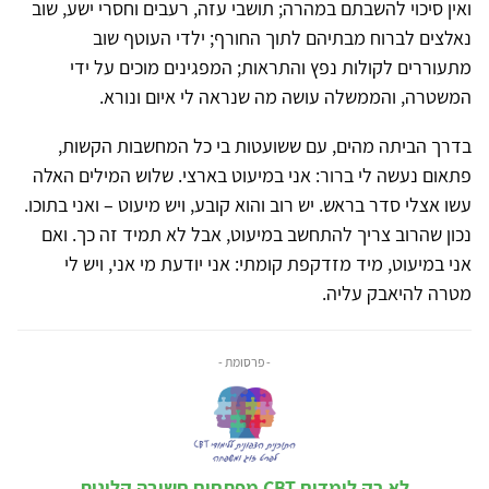
ואין סיכוי להשבתם במהרה; תושבי עזה, רעבים וחסרי ישע, שוב
נאלצים לברוח מבתיהם לתוך החורף; ילדי העוטף שוב
מתעוררים לקולות נפץ והתראות; המפגינים מוכים על ידי
המשטרה, והממשלה עושה מה שנראה לי איום ונורא.
בדרך הביתה מהים, עם ששועטות בי כל המחשבות הקשות,
פתאום נעשה לי ברור: אני במיעוט בארצי. שלוש המילים האלה
עשו אצלי סדר בראש. יש רוב והוא קובע, ויש מיעוט – ואני בתוכו.
נכון שהרוב צריך להתחשב במיעוט, אבל לא תמיד זה כך. ואם
אני במיעוט, מיד מזדקפת קומתי: אני יודעת מי אני, ויש לי
מטרה להיאבק עליה.
- פרסומת -
לא רק לומדים CBT מפתחים חשיבה קלינית