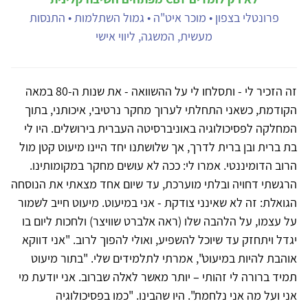
פרונטלי בצפון • מוכר איט"ה • גמול השתלמות • התנסות
מעשית, המשגה, ליווי אישי
זה הזכיר לי - ותסלחו לי על ההשוואה - את שנות ה-80 במאה
הקודמת, כשאני התחלתי לערוך מחקר נרטיבי, איכותני, בתוך
המחלקה לפסיכולוגיה באוניברסיטה העברית בירושלים. היו לי
בת ברית ובן ברית לדרך, אך שלושתנו יחד היינו מיעוט קטן מול
הרוב הדומיננטי. אמרו לי: ככה לא עושים מחקר במקומותינו.
הרגשתי דחויה ובלתי מוערכת, עד שיום אחד מצאתי את הנוסחה
הגואלת: זה לא שאינני צודקת - אני במיעוט. מיעוט חייב לשמור
על עצמו, על הלהבה שלו (ראה אלברט שוויצר) ולחכות ליום בו
יגדל ויתחזק עד שיוכל להשפיע, ואולי להפוך לרוב. "אני דווקא
אוהבת להיות במיעוט", אמרתי לתלמידים שלי. "בתור מיעוט
תמיד ברורה לי זהותי – יותר מאשר לאלה שברוב. אני יודעת מי
אני ועל מה אני נלחמת". היו שהבינו. "כמו בפסיכולוגיה