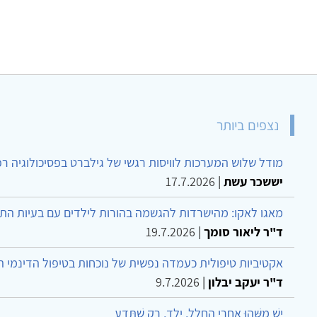
נצפים ביותר
מודל שלוש המערכות לוויסות רגשי של גילברט בפסיכולוגיה ר
יששכר עשת
|
17.7.2026
מאגו לאקו: מהישרדות להגשמה בהורות לילדים עם בעיות הת
ד"ר ליאור סומך
|
19.7.2026
אקטיביות טיפולית כעמדה נפשית של נוכחות בטיפול הדינמי 
ד"ר יעקב יבלון
|
9.7.2026
יֵשׁ מַשֶּׁהוּ אַחֲרֵי הֶחָלָל, יֶלֶד, רַק שֶׁתֵּדַע