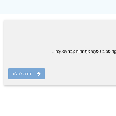
יקָה סְבִיב גּוּפָתָהּמֵּתָהחַיָּה צָבַר תְּאוּצָה...
חזרה לבלוג