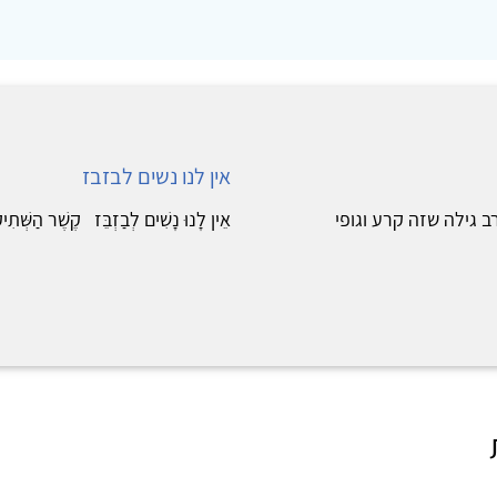
אין לנו נשים לבזבז
גילה שזה קרע וגופי
אֵין לָנוּ נָשִׁים לְבַזְבֵּז קֶשֶׁר הַשְּׁתִ