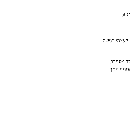
יע.
 לעצמי בגישה
גד מספרת
הסניף ממך