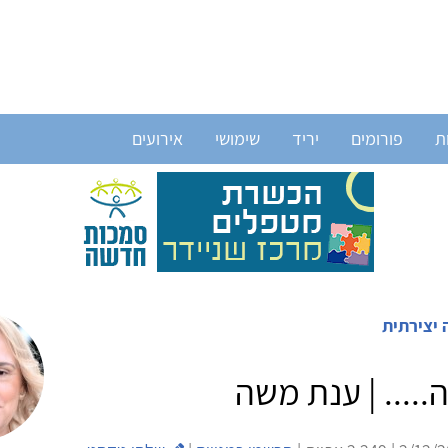
ת
פורומים
יריד
שימושי
אירועים
 יצירתית
.... | ענת משה