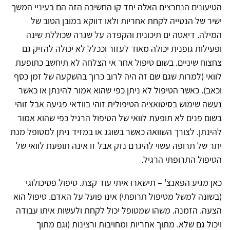
הטיעונים הנחרצים האלה יחד קו החשיבה הזה הם בעיניי המשך
ישיר של הנטייה לקחת אחריות ולאו דווקא במובן הטוב של
המילה. דיאטה ים תיכונית והקפדה על שגרה שכוללת שינה
ופעילות גופנית יכולה מאוד לעזור וככלל לא יכולה להזיק גם
צחצוח שיניים. בשום טיפול אחר אי הצלחה לא תיחשב כתופעת
לוואי (למרות שגם שם זה היה לרוב כרוך בהשקעה של זמן כסף
וכאב). כאשר הטיפול לא ניתן כפי שהוא אמור להינתן או כאשר
נעשה שימוש בסיטואציה הטיפולית זוהי בוודאי פגיעה אבל זוהי
בשום פנים לא תופעת לוואי של הטיפול הרגיל כפי שהוא אמור
להינתן. לצורך השוואה כאשר בשוגג או במזיד ניתן למטופל מנת
יתר של תרופה עשוי להיגרם נזק אבל זו אינה תופעת לוואי של
הטיפול התרופתי הרגיל.
כאן מגיע הפאנצ' – תישארו איתי עוד קצת. טיפול פסיכולוגי
(בשונה למשל מטיפול תרופתי) אינו פועל על האדם. טיפול הוא
הצעה. הזמנה. משהו שמטופל יכול לקחת ולעשות איתו עבודה
ויכול גם שלא. מתוך אחריות ומחויבות ורצינות (וגם מתוך