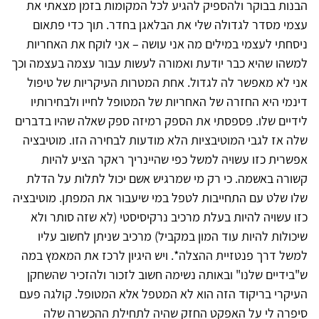
הבנות בבוקר ולהספיק להגיע לכל המקומות בזמן מצאתי את
עצמי מסדר לגדולה שלי את הבלאגן בחדר. תוך כדי פתאום
ניסחתי לעצמי במילים מה אני עושה – אני לוקח את האחריות
למשהו שהיא כבר יודעת ואמורה לעשות עבור עצמה בעצמה וכך
אני לא מאפשר לה לגדול. אחת המטרות העיקריות של טיפול
דינמי היא החזרה של האחריות של המטופל לחייו ולבחירותיו
לידיים שלו. פספסתי את הספק רמיזה ספק שאלה שהיו בדברים
שלה אז לגבי המוטיבציות הלא מודעות לבחירה הזו. מוטיבציה
אפשרית כזו עשויה למשל כפי שהיינריך ראקר הציע להיות
קשורה באשמה. כי רק מי שמרגיש אשם יכול לתלות על הדלת
שלו שלט עם התחייבות לטפל במי שיעבור את המפתן. מוטיבציה
כזו עשויה להיות בעלת מרכיב נרקיסיסטי (לא שזה סותר ולא
שיכולות להיות עוד המון במקביל) מרכיב שניתן לחשוב עליו
למשל דרך פנטזיית ההצלה*. ויש היגיון לרכז את המאמץ במה
ש"בידיים שלנו" ובאותה נשימה חשוב לזכור ולהזכיר שהשחקן
העיקרי בריקוד הזה הוא לא המטפל אלא המטופל. קולגה פעם
סיפרה לי על האפקט החזק שהיה לתחילת ההכשרה שלה