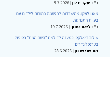
ד"ר יעקב יבלון
|
9.7.2026
מאגו לאקו: מהישרדות להגשמה בהורות לילדים עם
בעיות התנהגות
ד"ר ליאור סומך
|
19.7.2026
שילוב דיאלקטי כמענה לדילמת "השם המת" בטיפול
בטרנסג'נדרים
מור שני שרמן
|
28.6.2026
מחויבות חברתית כעמדה אתית-טיפולית: שרטוט
מחדש של גבולות המקצוע
ד"ר יהונתן דבש ומאיה פרבר
|
26.6.2026