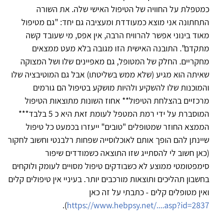
כמטפלת על החוויה של הטיפול האישי שלה. את השורה
התחתונה אני מוצא כמעודדת ומעציבה גם יחד: "גם מטיפול
מאוד בינוני אפשר להרוויח הרבה, אין אפס, מי שעובד קשה
מתקדם". התובנה האישית הזו מגובה בלא מעט ממצאים
מחקריים. החלק של המטופל, גם מאפיינים שלו ושל המצוקה
שאיתה הוא מגיע (שלא ממש בשליטתו) אבל גם המוטיבציה שלו
והמוכנות שלו להשקיע ולהיות מושקע בטיפול הם גורמים
מרכזיים בהצלחת הטיפול** אחוז השונות מתוצאות הטיפול
המוסברת על ידי רמת המטפל לעומת זאת היא כ 5 בלבד***
הממצא החוזר שמטופלים "טובים" ייעזרו בכמעט כל טיפול
שיינתן להם הופך אותם לאוכלוסייה שפחות רלבנטי וחשוב לחקור
(כאן חשוב לי להסתייג שזו התוצאה כשמודדים שיפור
סימפטומטי ממוצע לא כשבודקים טיפול מסויים לעומק ולוקחים
בחשבון תהליכים ותוצאות מורכבים יותר. בעיניי אין טיפולים קלים
ואין מטופלים קלים - כתבתי על זה כאן
).
https://www.hebpsy.net/....asp?id=2837