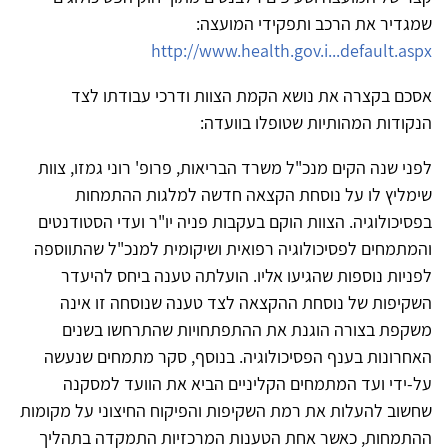
שמגדיר את הרכב ותפקידי המועצה:
http://www.health.gov.i...default.aspx
אסכם בקצרה את נושא הקמת הצוות ודרכי עבודתו לצד
הנקודות המהותיות שטופלו בוועדה:
לפני שנה הקים מנכ"ל משרד הבריאות, פרופ' רוני גמזו, צוות
שימליץ לו על נוסחת הקצאה חדשה למלגות ההתמחות
בפסיכולוגיה. הצוות הוקם בעקבות פניה יו"ר ועדי הסטודנטים
והמתמחים לפסיכולוגיה רפואית ושיקומית למנכ"ל שהתווספה
לפניות נוספות שהגיעו אליו. הועלתה טענה ביחס להיעדר
השקיפות של נוסחת ההקצאה לצד טענה שנוסחה זו אינה
משקפת בצורה הוגנת את ההתפתחויות שהתרחשו בשנים
האחרונות בענף הפסיכולוגיה. בנוסף, סקר מתמחים שנעשה
על-ידי ועד המתמחים הקליניים הביא את הוועד למסקנה
שחשוב להעלות את רמת השקיפות והפיקוח החיצוני על מקומות
ההתמחות, כאשר אחת הטענות המרכזיות התמקדה בתהליך