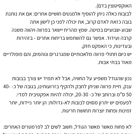
האוקסיטוצין בדם).
לבובות כאלה ניתן להוסיף אלמנטים חושיים אחרים: אם את נותנת
בובה כזאת לאדם קרוב, את יכולה לפני כן לישון אתה
שבוע-שבועיים במיטה. שמץ מהריח יישאר בפרווה ויהווה משנה
קרבה ועידוד. אפשר גם להשתמש בריחות אחרים - בזהירות
ובעדינות, כי האפקט חזק.
יש כיום חתולי פרווה מלאכותיים שמגרגרים ונוהמים, והם פופולריים
מאוד בבתי אבות.
נכון שהגודל משפיע על החוויה, אבל לא תמיד יש צורך בבובות
ענק. חיית פרווה שניתן לחבק ולהקיף בזרועותינו, בגובה של כ- 40-
50 ס"מ וברוחב של כ- 20-30, יכולה להיות אפקטיבית למדי.
לפעמים יש יתרון מסוים לבובות לא-גדולות: הן יותר ניידות, יותר
זמינות ופחות יוצרות תחושת חריגות.
לא פחות מאשר מאשר הגודל, חשוב לשים לב לפרמטרים האחרים: