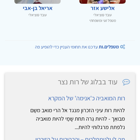
אלישע אזר
אריאל בן-אבי
עובד סוציאלי
עובד סוציאלי
מטפל זוגי ומשפחתי
מטפלים.ות
עדכנו את תחומי העניין כדי להופיע פה
עוד בבלוג של רות נצר
רות המואביה כ'אנימה' של המקרא
להיות רות עינֵי הזכרון מנגד אל הרי מואב משַם
מבואֵך - להיות גֵרה תחת שָמַי להיות מואביה
נלפתת מרגלותי להיות...
מה לי ולטמפלרים – והרהורים על הזיכרון