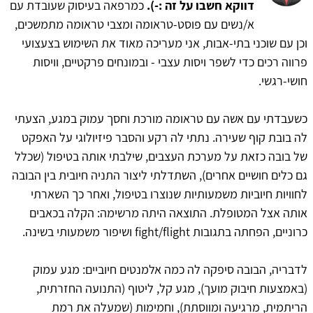
דווקא חשבו על זה :-).
כמרפאה בעיסוק שעובדת עם
א/נשים עם פוסט-טראומה ומצבי טראומה מתמשכים,
וכן עם שוכני בתי-אבות, אני מעריכה מאוד את השימוש בצעצועי
פרווה רכים כדי לשפר ויסות עצבי - ובמונחים פרקטיים, וויסות
חושי-רגשי.
כשעבדתי עם אשה עם טראומה מורכת וחסך עמוק במגע, הצעתי
לה בובת קוף שעירה. נתתי לה רקע והסבר פיזיולוגי על האפקט
של בובה כזאת על מערכת העצבים, שילבתי אותה בטיפול (שכלל
גם כלים חושיים אחרים), השתדלתי ליצור התניה חיובית בין הבובה
לחוויות חיוביות משמעותיות שנוצרו בטיפול, ואחר כך השארתי
אותה אצל המטופלת. התוצאה היתה מרשימה: הקלה בכאבים
כרוניים, הפחתה בתגובות fight/flight ושיפור משמעותי בשינה.
לדבריה, הבובה סיפקה לה כמה אלמנטים חיוביים: מגע עמוק
(באמצעות חיבוק מועך), מגע קל, ליטוף (התנועה החזרתית,
הריתמית, מרגיעה ומווסתת), וחמימות (שמעלה את רמת