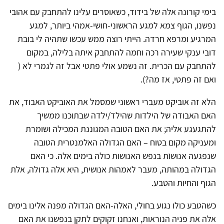
בימי קורונה אלה של בידוד, כשאוסרים עלינו להתחבק עם אהובי
נפשנו, הגוף צמא למגע הראשוני-חושי-אמהי ביותר, למגע
המרגיע ומרפא חרדה. הייתי רוצה ממש עכשו שתהיה לי בובת
דובי ענקי שעירה רכה וחמה להתחבק איתה בלילה, במקום
להתחבק עם הכרית. זה נשמע אולי פתטי אבל זה לגמרי לא (
ואם זה פתטי, אז מה?).
הלא זה אוביקט מעברי ראשוני שמסמל את האוביקט האבוד, את
האם האבודה של הילדות שהילד/ילדה שבתוכנו ממשיך
להתגעגע אליה; את האם הטובה המגוננת המכילה ושומרת
ומעניקה מקום בטוח – האם הגדולה האלמנטרית הטובה
שנפגעה אנוּשוֹת בנפש האנושות כולה בימים אלה. כי האם
הגדולה במהותה, מעבר לאמהות אנושית, היא אלה גדולה, אלת
הגוף והחיות והטבע.
כשהטבע כולו נגוע בחולי, האלה-האם הגדולה מפנה אלינו בימים
אלה את פניה הנוראות, ואנחנו זקוקים לתקן בנפשנו את האם