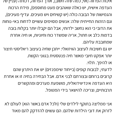
איכות הפרווה (אוי, כמה שזה חשוב), אורך הפרווה, רכותה (עניין של
העדפה אישית, יש כאלה שאוהבים מעט מחוספס), מידת הרכות
והגמישות של הבובה כולה (יש קשיחים ויש מעיכים. עדיף מעיכים),
וגם הזהות החייתית שלה: אנשים מסוימים עשויים לדחות באי-נוחות
את הדובי כי הוא נחשב ילדותי, אבל הם יקבלו יותר בקלות בובה
בדמות כלב או חתול, אריה שמשדר כוח וחיוניות, או חיה אחרת
שמחובבת עליהם.
יש גם חשיבות לעיצוב הוויזואלי: ייתכן שחיה בעיצוב ריאליסטי תיצור
יותר אפקט חיובי מאשר חיה פנטסטית בגווני הקשת.
או להיפך. תלוי.
לדעתי, לבובות קופים (בייחוד שימפנזים) יש את היתרון שהם
קרובים ברוחם ובצורתם לבני אדם. אבל הבחירה בחיה זו או אחרת
היא העדפה אינדיווידואלית, מושפעת מערכים ומהקשרים
תרבותיים, וצריכה להישאר בידי המטופל.
אני ממליצה בתוקף לילדים שלי (ולכל אדם באשר הוא) לעולם לא
לזרוק את דובי הילדות שלהם. הם עשוים להזדקק להם מאוד