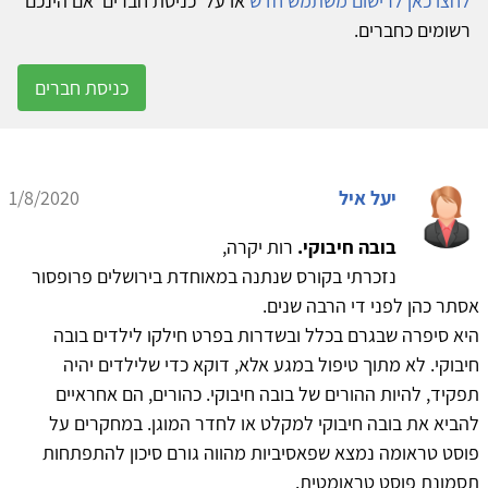
לחצו כאן לרישום משתמש חדש
או על 'כניסת חברים' אם הינכם
רשומים כחברים.
כניסת חברים
יעל איל
1/8/2020
בובה חיבוקי.
רות יקרה,
נזכרתי בקורס שנתנה במאוחדת בירושלים פרופסור
אסתר כהן לפני די הרבה שנים.
היא סיפרה שבגרם בכלל ובשדרות בפרט חילקו לילדים בובה
חיבוקי. לא מתוך טיפול במגע אלא, דוקא כדי שלילדים יהיה
תפקיד, להיות ההורים של בובה חיבוקי. כהורים, הם אחראיים
להביא את בובה חיבוקי למקלט או לחדר המוגן. במחקרים על
פוסט טראומה נמצא שפאסיביות מהווה גורם סיכון להתפתחות
תסמונת פוסט טראומטית.