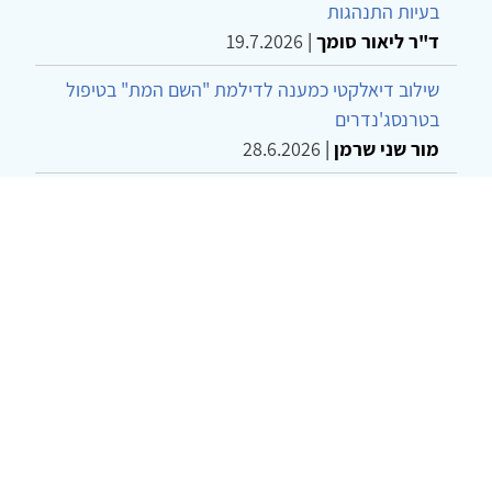
בעיות התנהגות
ד"ר ליאור סומך
|
19.7.2026
שילוב דיאלקטי כמענה לדילמת "השם המת" בטיפול
בטרנסג'נדרים
מור שני שרמן
|
28.6.2026
מחויבות חברתית כעמדה אתית-טיפולית: שרטוט
מחדש של גבולות המקצוע
ד"ר יהונתן דבש ומאיה פרבר
|
26.6.2026
© 2002-2026 כל הזכויות שמורות