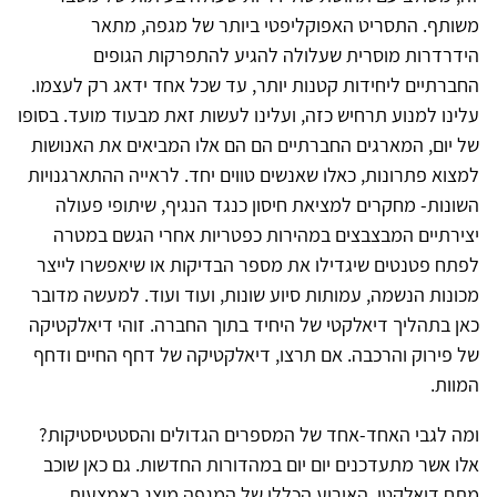
משותף. התסריט האפוקליפטי ביותר של מגפה, מתאר
הידרדרות מוסרית שעלולה להגיע להתפרקות הגופים
החברתיים ליחידות קטנות יותר, עד שכל אחד ידאג רק לעצמו.
עלינו למנוע תרחיש כזה, ועלינו לעשות זאת מבעוד מועד. בסופו
של יום, המארגים החברתיים הם הם אלו המביאים את האנושות
למצוא פתרונות, כאלו שאנשים טווים יחד. לראייה ההתארגנויות
השונות- מחקרים למציאת חיסון כנגד הנגיף, שיתופי פעולה
יצירתיים המבצבצים במהירות כפטריות אחרי הגשם במטרה
לפתח פטנטים שיגדילו את מספר הבדיקות או שיאפשרו לייצר
מכונות הנשמה, עמותות סיוע שונות, ועוד ועוד. למעשה מדובר
כאן בתהליך דיאלקטי של היחיד בתוך החברה. זוהי דיאלקטיקה
של פירוק והרכבה. אם תרצו, דיאלקטיקה של דחף החיים ודחף
המוות.
ומה לגבי האחד-אחד של המספרים הגדולים והסטטיסטיקות?
אלו אשר מתעדכנים יום יום במהדורות החדשות. גם כאן שוכב
מתח דיאלקטי. האירוע הכללי של המגפה מוצג באמצעות