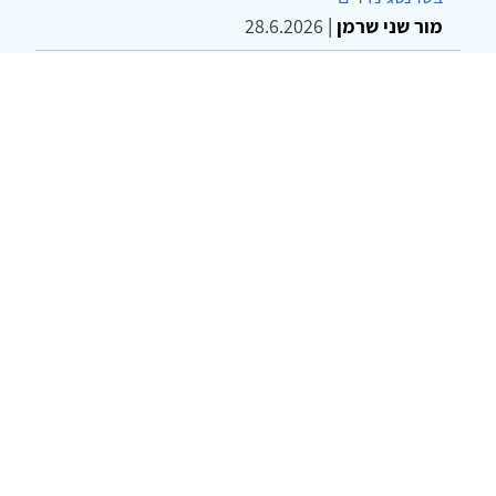
מור שני שרמן
|
28.6.2026
מחויבות חברתית כעמדה אתית-טיפולית: שרטוט
מחדש של גבולות המקצוע
ד"ר יהונתן דבש ומאיה פרבר
|
26.6.2026
© 2002-2026 כל הזכויות שמורות
צרו קשר
הצהרת נגישות
אמנת שימוש
מדיניות
פרטיות
מפת אתר
Powered by
w3.css