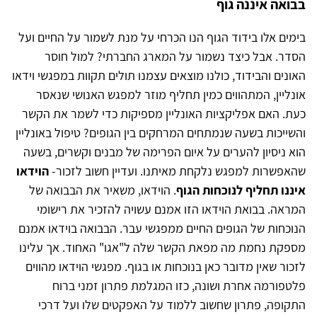
בבואה איננה גוף
בימים אלו בידוד הגוף הנו הכרחי על מנת לשמור על החיים ועל
הסדר. אבל כיצד נשמור על המארג החברתי? למול חוסר
האונים והבידוד, כולנו מוצאים עצמנו תולים תקוות במפגשי וידאו
אונליין, המתהווים כמין תחליף מוזר למפגש האנושי שנאסר
כעת. האם אפליקציות האונליין מספיקות כדי לשמר את הקשר
והשייכות בשעה שנמתחים המרחקים בין הגופים? טיפול באונליין
הוא ניסיון להערים על איום הפרימה של מבנים וקשרים, בשעה
שהאפשרות למפגש נלקחת מאיתנו. ועדיין חשוב לזכור-
הוידאו
איננו תחליף לנוכחות הגוף
. הוידאו, משאיר את הבבואה של
המראה. בבואת הוידאו הזו אמנם עשויה להזכיר את רישומי
הנוכחות של הגופים החיים ממפגשי עבר. הבבואה בוידאו אמנם
מספקת נחמת מה מפאת הקשר שלה ל"אגו" האחוד. אך עלינו
לזכור שאין מדובר כאן בנוכחות או בגוף. מפגשי הוידאו מהווים
פלטפורמה אחרת ושונה, כזו המגלמת פתרון זמני ברוח
התקופה, פתרון שחשוב ללמוד על האפקטים שלו ועל דרכי