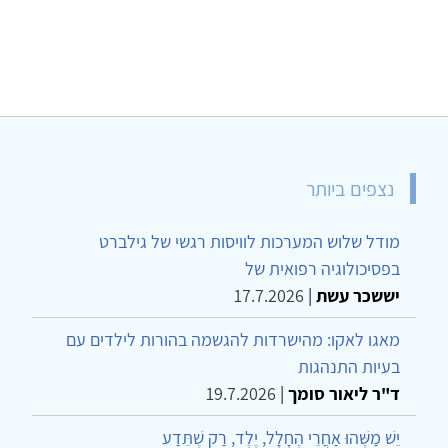
נצפים ביותר
מודל שלוש המערכות לוויסות רגשי של גילברט
בפסיכולוגיה רפואית של
יששכר עשת
|
17.7.2026
מאגו לאקו: מהישרדות להגשמה בהורות לילדים עם
בעיות התנהגות
ד"ר ליאור סומך
|
19.7.2026
יֵשׁ מַשֶּׁהוּ אַחֲרֵי הֶחָלָל, יֶלֶד, רַק שֶׁתֵּדַע