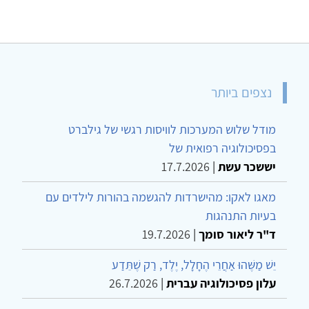
נצפים ביותר
מודל שלוש המערכות לוויסות רגשי של גילברט
בפסיכולוגיה רפואית של
יששכר עשת
|
17.7.2026
מאגו לאקו: מהישרדות להגשמה בהורות לילדים עם
בעיות התנהגות
ד"ר ליאור סומך
|
19.7.2026
יֵשׁ מַשֶּׁהוּ אַחֲרֵי הֶחָלָל, יֶלֶד, רַק שֶׁתֵּדַע
עלון פסיכולוגיה עברית
|
26.7.2026